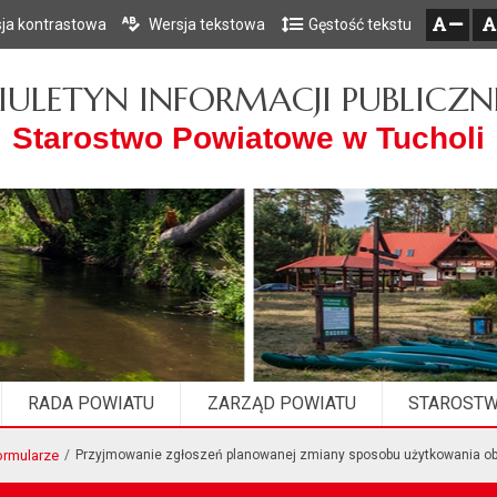
ja kontrastowa
Wersja tekstowa
Gęstość tekstu
Przejdź do głównego menu
Przejdź do mapy serwisu
Przejdź do treści
zresetuj
zmniejsz czcionkę
IULETYN INFORMACJI PUBLICZN
Starostwo Powiatowe w Tucholi
RADA POWIATU
ZARZĄD POWIATU
STAROST
formularze
Przyjmowanie zgłoszeń planowanej zmiany sposobu użytkowania obi