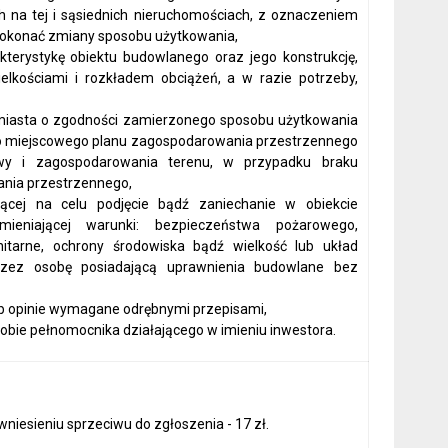
 na tej i sąsiednich nieruchomościach, z oznaczeniem
 dokonać zmiany sposobu użytkowania,
rakterystykę obiektu budowlanego oraz jego konstrukcję,
lkościami i rozkładem obciążeń, a w razie potrzeby,
 miasta o zgodności zamierzonego sposobu użytkowania
o miejscowego planu zagospodarowania przestrzennego
wy i zagospodarowania terenu, w przypadku braku
nia przestrzennego,
cej na celu podjęcie bądź zaniechanie w obiekcie
ieniającej warunki: bezpieczeństwa pożarowego,
nitarne, ochrony środowiska bądź wielkość lub układ
rzez osobę posiadającą uprawnienia budowlane bez
ub opinie wymagane odrębnymi przepisami,
obie pełnomocnika działającego w imieniu inwestora.
niesieniu sprzeciwu do zgłoszenia - 17 zł.