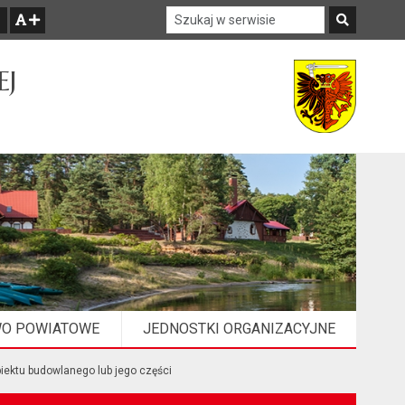
Szukaj w serwisie
Szukaj
zwiększ czcionkę
EJ
WO POWIATOWE
JEDNOSTKI ORGANIZACYJNE
ektu budowlanego lub jego części