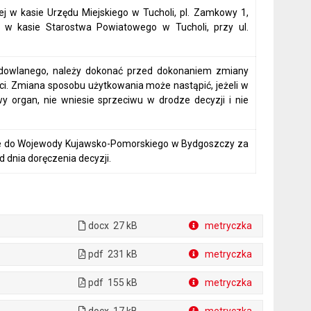
w kasie Urzędu Miejskiego w Tucholi, pl. Zamkowy 1,
 w kasie Starostwa Powiatowego w Tucholi, przy ul.
udowlanego, należy dokonać przed dokonaniem zmiany
i. Zmiana sposobu użytkowania może nastąpić, jeżeli w
wy organ, nie wniesie sprzeciwu w drodze decyzji i nie
nie do Wojewody Kujawsko-Pomorskiego w Bydgoszczy za
 dnia doręczenia decyzji.
docx
27 kB
metryczka
Plik w formacie
pdf
231 kB
metryczka
Plik w formacie
pdf
155 kB
metryczka
Plik w formacie
docx
17 kB
metryczka