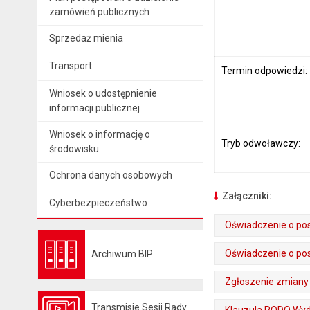
zamówień publicznych
Sprzedaż mienia
Transport
Termin odpowiedzi:
Wniosek o udostępnienie
informacji publicznej
Wniosek o informację o
Tryb odwoławczy:
środowisku
Ochrona danych osobowych
Załączniki:
Cyberbezpieczeństwo
Oświadczenie o po
. Rozmiar pliku: 27 kB
. Plik w formacie: docx
Oświadczenie o po
Archiwum BIP
Otwiera się w nowej karcie
. Plik w formacie: pdf
. Rozmiar pliku: 231 kB
. Otwiera się w nowej karcie.
Zgłoszenie zmiany 
. Plik w formacie: pdf
. Rozmiar pliku: 155 kB
. Otwiera się w nowej karcie.
Transmisje Sesji Rady
Klauzula RODO Wyd