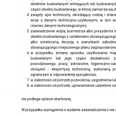
obiektów budowlanych istniejących lub budowanych
części obiektu budowlanego, w której zamierza się
zwięzły opis techniczny, określający rodzaj i cha
wraz z danymi techniczno-użytkowymi, w tym wie
również danymi technologicznymi,
zaświadczenie wójta, burmistrza albo prezydenta
obiektu budowlanego z ustaleniami obowiązująceg
albo ostateczną decyzję o warunkach zabudo
obowiązującego miejscowego planu zagospodarowa
w przypadku zmiany sposobu użytkowania mają
budowlanym lub jego części działalności zm
powodziowego, pracy, zdrowotne, higieniczno-sa
obciążeń - ekspertyzę techniczną, wykonaną p
ograniczeń w odpowiedniej specjalności,
w zależności od potrzeb pozwolenia, uzgodnienia l
w zależności od potrzeb, upoważnienie udzielone os
nie podlega opłacie skarbowej,
W przypadku wystąpienia o wydanie zaświadczenia o nie w