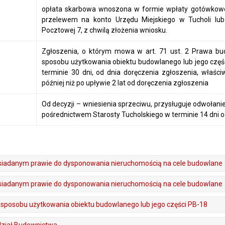
opłata skarbowa wnoszona w formie wpłaty gotówkowej 
przelewem na konto Urzędu Miejskiego w Tucholi lub
Pocztowej 7, z chwilą złożenia wniosku.
Zgłoszenia, o którym mowa w art. 71 ust. 2 Prawa b
sposobu użytkowania obiektu budowlanego lub jego częśc
terminie 30 dni, od dnia doręczenia zgłoszenia, właści
później niż po upływie 2 lat od doręczenia zgłoszenia
Od decyzji – wniesienia sprzeciwu, przysługuje odwoła
pośrednictwem Starosty Tucholskiego w terminie 14 dni od
siadanym prawie do dysponowania nieruchomością na cele budowlane
siadanym prawie do dysponowania nieruchomością na cele budowlane
sposobu użytkowania obiektu budowlanego lub jego części PB-18
ział Budownictwa