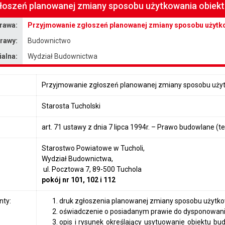
łoszeń planowanej zmiany sposobu użytkowania obiekt
rawa:
Przyjmowanie zgłoszeń planowanej zmiany sposobu użytko
rawy:
Budownictwo
alna:
Wydział Budownictwa
Przyjmowanie zgłoszeń planowanej zmiany sposobu użytk
Starosta Tucholski
art. 71 ustawy z dnia 7 lipca 1994r. – Prawo budowlane (tek
Starostwo Powiatowe w Tucholi,
Wydział Budownictwa,
ul. Pocztowa 7, 89-500 Tuchola
pokój nr 101, 102 i 112
ty:
druk zgłoszenia planowanej zmiany sposobu użytkow
oświadczenie o posiadanym prawie do dysponowani
opis i rysunek określający usytuowanie obiektu b