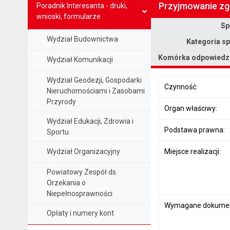
Przyjmowanie zg
Poradnik Interesanta - druki,
wnioski, formularze
Sprawa
Sp
Wydział Budownictwa
Kategoria sp
Komórka odpowiedzi
Wydział Komunikacji
Wydział Geodezji, Gospodarki
Czynność:
Nieruchomościami i Zasobami
Przyrody
Organ właściwy:
Wydział Edukacji, Zdrowia i
Podstawa prawna:
Sportu
Wydział Organizacyjny
Miejsce realizacji:
Powiatowy Zespół ds.
Orzekania o
Niepełnosprawności
Wymagane dokumen
Opłaty i numery kont