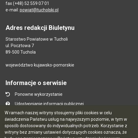
fax (+48) 52 559 07 01
e-mail:
powiat@tucholski.pl
Adres redakcji Biuletynu
Starostwo Powiatowe w Tucholi
ul. Pocztowa 7
89-500 Tuchola
województwo kujawsko-pomorskie
Informacje o serwisie
Ponowne wykorzystanie
Udostępnianie informacji publicznej
W ramach naszej witryny stosujemy pliki cookies w celu
Mapa serwisu
świadczenia Państwu usług na najwyższym poziomie, w tym w
Instrukcja obsługi
sposób dostosowany do indywidualnych potrzeb. Korzystanie z
witryny bez zmiany ustawień dotyczących cookies oznacza, że
Statystyki oglądalności