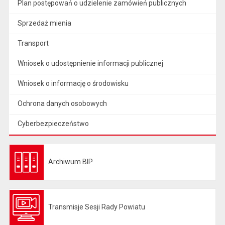
Plan postępowań o udzielenie zamówień publicznych
Sprzedaż mienia
Transport
Wniosek o udostępnienie informacji publicznej
Wniosek o informację o środowisku
Ochrona danych osobowych
Cyberbezpieczeństwo
Archiwum BIP
Otwiera się w nowej karcie
Transmisje Sesji Rady Powiatu
Otwiera się w nowej karcie