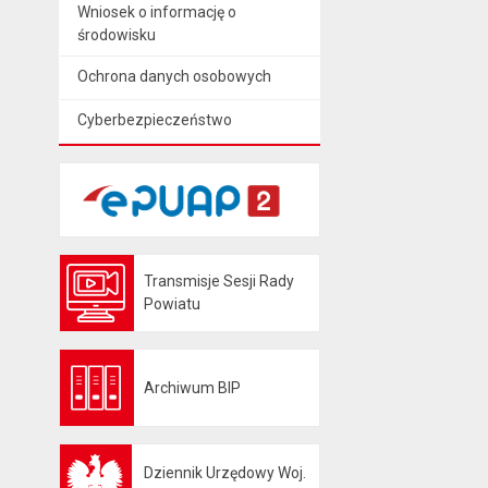
Wniosek o informację o
środowisku
Ochrona danych osobowych
Cyberbezpieczeństwo
Transmisje Sesji Rady
Otwiera się w nowej karcie
Powiatu
Archiwum BIP
Otwiera się w nowej karcie
Dziennik Urzędowy Woj.
Otwiera się w nowej karcie