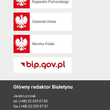
Kujawsko-Pomorskiego
Dziennik Ustaw
Otwiera się w nowej karcie
Monitor Polski
Otwiera się w nowej karcie
Główny redaktor Biuletynu
Jacek Lorczak
tel. (+48) 52 559 07 00
fax (+48) 52 559 07 01