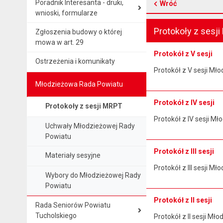
Poradnik Interesanta - druki,
Wróć
wnioski, formularze
Protokoły z sesj
Zgłoszenia budowy o której
mowa w art. 29
Protokół z V sesji
Ostrzeżenia i komunikaty
Protokół z V sesji Mł
Młodzieżowa Rada Powiatu
Protokół z IV sesji
Protokoły z sesji MRPT
Protokół z IV sesji M
Uchwały Młodzieżowej Rady
Powiatu
Protokół z III sesji
Materiały sesyjne
Protokół z III sesji 
Wybory do Młodzieżowej Rady
Powiatu
Protokół z II sesji
Rada Seniorów Powiatu
Tucholskiego
Protokół z II sesji M