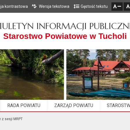
ja kontrastowa
Wersja tekstowa
Gęstość tekstu
Przejdź do głównego menu
Przejdź do mapy serwisu
Przejdź do treści
zresetuj
zmniejsz czcionkę
IULETYN INFORMACJI PUBLICZN
Starostwo Powiatowe w Tucholi
RADA POWIATU
ZARZĄD POWIATU
STAROST
y z sesji MRPT