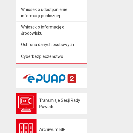
Wniosek o udostępnienie
informacji publicznej
Wniosek o informację o
środowisku
Ochrona danych osobowych
Cyberbezpieczeństwo
Transmisje Sesji Rady
Otwiera się w nowej karcie
Powiatu
Archiwum BIP
Otwiera się w nowej karcie