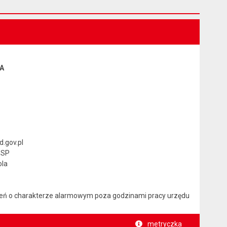
A
d.gov.pl
ESP
ola
rzeń o charakterze alarmowym poza godzinami pracy urzędu
metryczka