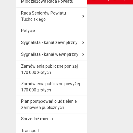
Młodzieżowa Rada Powiatu
. Ta sama treść dostępna jest na bieżącej stronie
Rada Seniorów Powiatu
Tucholskiego
Petycje
Sygnalista - kanał zewnętrzny
Sygnalista - kanał wewnętrzny
Zamówienia publiczne poniżej
170 000 złotych
Zamówienia publiczne powyżej
170 000 złotych
Plan postępowań o udzielenie
zamówień publicznych
Sprzedaż mienia
Transport