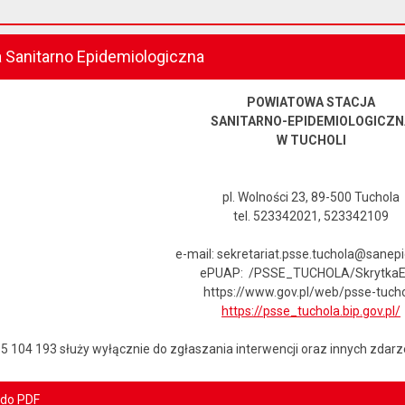
 Sanitarno Epidemiologiczna
POWIATOWA STACJA
SANITARNO-EPIDEMIOLOGICZN
W TUCHOLI
pl. Wolności 23, 89-500 Tuchola
tel. 523342021, 523342109
e-mail: sekretariat.psse.tuchola@sanepi
ePUAP: /PSSE_TUCHOLA/Skrytka
https://www.gov.pl/web/psse-tuch
https://psse_tuchola.bip.gov.pl/
85 104 193 służy wyłącznie do zgłaszania interwencji oraz innych zda
 do PDF