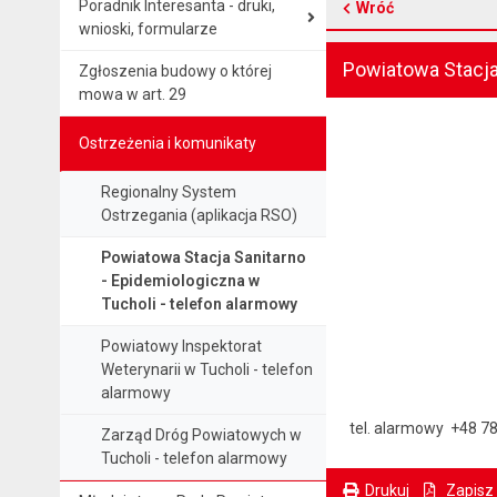
Poradnik Interesanta - druki,
Wróć
wnioski, formularze
Powiatowa Stacja
Zgłoszenia budowy o której
mowa w art. 29
Ostrzeżenia i komunikaty
Regionalny System
Ostrzegania (aplikacja RSO)
Powiatowa Stacja Sanitarno
- Epidemiologiczna w
Tucholi - telefon alarmowy
Powiatowy Inspektorat
Weterynarii w Tucholi - telefon
alarmowy
tel. alarmowy +48 7
Zarząd Dróg Powiatowych w
Tucholi - telefon alarmowy
Drukuj
Zapisz