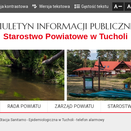
ja kontrastowa
Wersja tekstowa
Gęstość tekstu
Przejdź do głównego menu
Przejdź do mapy serwisu
Przejdź do treści
zresetuj
zmniejsz czcionkę
IULETYN INFORMACJI PUBLICZN
Starostwo Powiatowe w Tucholi
RADA POWIATU
ZARZĄD POWIATU
STAROST
tacja Sanitarno - Epidemiologiczna w Tucholi - telefon alarmowy