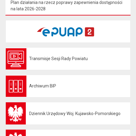
Plan działania na rzecz poprawy zapewnienia dostępności
na lata 2026-2028
Transmisje Sesji Rady Powiatu
Otwiera się w nowej karcie
Archiwum BIP
Otwiera się w nowej karcie
Dziennik Urzędowy Woj. Kujawsko-Pomorskiego
Otwiera się w nowej karcie