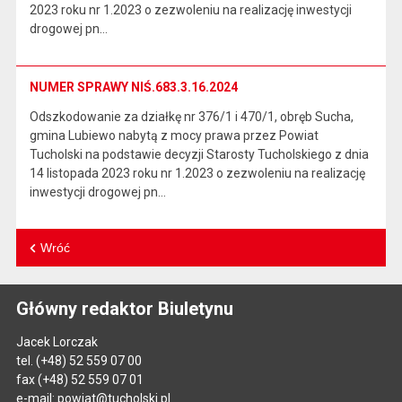
2023 roku nr 1.2023 o zezwoleniu na realizację inwestycji
drogowej pn…
NUMER SPRAWY NIŚ.683.3.16.2024
Odszkodowanie za działkę nr 376/1 i 470/1, obręb Sucha,
gmina Lubiewo nabytą z mocy prawa przez Powiat
Tucholski na podstawie decyzji Starosty Tucholskiego z dnia
14 listopada 2023 roku nr 1.2023 o zezwoleniu na realizację
inwestycji drogowej pn…
Wróć
Główny redaktor Biuletynu
Jacek Lorczak
tel. (+48) 52 559 07 00
fax (+48) 52 559 07 01
e-mail:
powiat@tucholski.pl