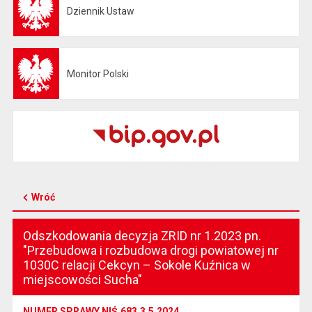
Dziennik Ustaw
Otwiera się w nowej karcie
Monitor Polski
Otwiera się w nowej karcie
Wróć
Odszkodowania decyzja ZRID nr 1.2023 pn.
"Przebudowa i rozbudowa drogi powiatowej nr
1030C relacji Cekcyn – Sokole Kuźnica w
miejscowości Sucha"
NUMER SPRAWY NIŚ.683.3.5.2024