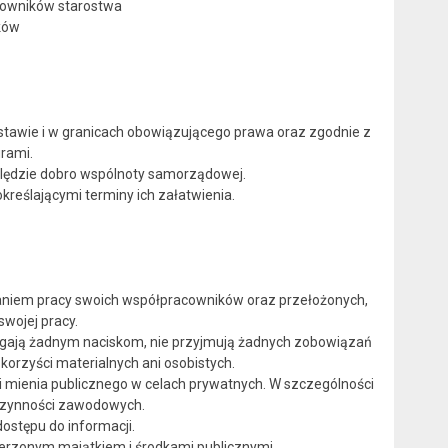
cowników starostwa
ków
stawie i w granicach obowiązującego prawa oraz zgodnie z
rami.
zględzie dobro wspólnoty samorządowej.
kreślającymi terminy ich załatwienia.
waniem pracy swoich współpracowników oraz przełożonych,
swojej pracy.
egają żadnym naciskom, nie przyjmują żadnych zobowiązań
korzyści materialnych ani osobistych.
i mienia publicznego w celach prywatnych. W szczególności
czynności zawodowych.
ostępu do informacji.
ierzonym majątkiem i środkami publicznymi.