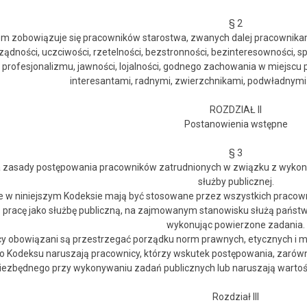
§ 2
m zobowiązuje się pracowników starostwa, zwanych dalej pracownikam
dności, uczciwości, rzetelności, bezstronności, bezinteresowności, spr
 profesjonalizmu, jawności, lojalności, godnego zachowania w miejscu p
interesantami, radnymi, zwierzchnikami, podwładnymi
ROZDZIAŁ II
Postanowienia wstępne
§ 3
 zasady postępowania pracowników zatrudnionych w związku z wykonyw
służby publicznej.
ne w niniejszym Kodeksie mają być stosowane przez wszystkich praco
ą pracę jako służbę publiczną, na zajmowanym stanowisku służą państw
wykonując powierzone zadania.
cy obowiązani są przestrzegać porządku norm prawnych, etycznych i m
o Kodeksu naruszają pracownicy, którzy wskutek postępowania, zarówno
iezbędnego przy wykonywaniu zadań publicznych lub naruszają wartośc
Rozdział III