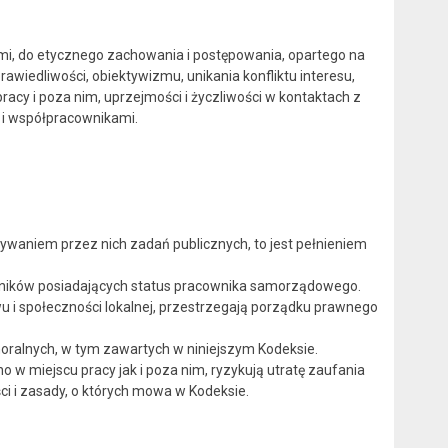
i, do etycznego zachowania i postępowania, opartego na
awiedliwości, obiektywizmu, unikania konfliktu interesu,
racy i poza nim, uprzejmości i życzliwości w kontaktach z
 i współpracownikami.
aniem przez nich zadań publicznych, to jest pełnieniem
wników posiadających status pracownika samorządowego.
u i społeczności lokalnej, przestrzegają porządku prawnego
oralnych, w tym zawartych w niniejszym Kodeksie.
 w miejscu pracy jak i poza nim, ryzykują utratę zaufania
i i zasady, o których mowa w Kodeksie.