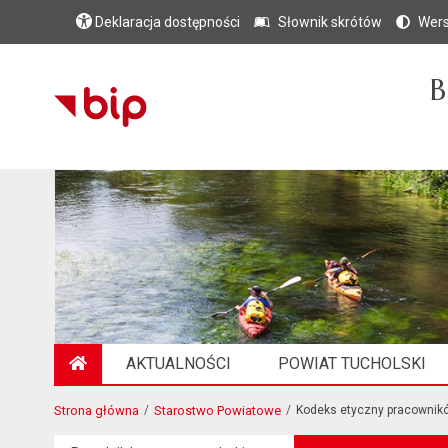
Deklaracja dostępności
Słownik skrótów
Wers
B
AKTUALNOŚCI
POWIAT TUCHOLSKI
STRONA GŁÓWNA
Strona główna
Starostwo Powiatowe
Kodeks etyczny pracownik