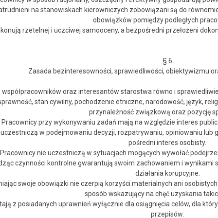
atrudnieni na stanowiskach kierowniczych zobowiązani są do równomie
obowiązków pomiędzy podległych praco
konują rzetelnej i uczciwej samooceny, a bezpośredni przełożeni dokon
§ 6
Zasada bezinteresowności, sprawiedliwości, obiektywizmu ora
ą współpracowników oraz interesantów starostwa równo i sprawiedliwie
sprawność, stan cywilny, pochodzenie etniczne, narodowość, język, relig
przynależność związkową oraz pozycję s
. Pracownicy przy wykonywaniu zadań mają na względzie interes publicz
e uczestniczą w podejmowaniu decyzji, rozpatrywaniu, opiniowaniu lub
pośredni interes osobisty.
 Pracownicy nie uczestniczą w sytuacjach mogących wywołać podejrzeni
dząc czynności kontrolne gwarantują swoim zachowaniem i wynikami swo
działania korupcyjne.
iając swoje obowiązki nie czerpią korzyści materialnych ani osobistyc
sposób wskazujący na chęć uzyskania takic
tają z posiadanych uprawnień wyłącznie dla osiągnięcia celów, dla kt
przepisów.