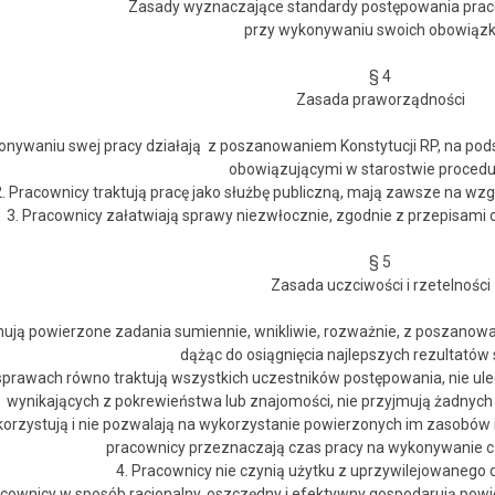
Zasady wyznaczające standardy postępowania pra
przy wykonywaniu swoich obowiąz
§ 4
Zasada praworządności
onywaniu swej pracy działają z poszanowaniem Konstytucji RP, na pod
obowiązującymi w starostwie procedu
2. Pracownicy traktują pracę jako służbę publiczną, mają zawsze na w
3. Pracownicy załatwiają sprawy niezwłocznie, zgodnie z przepisami o
§ 5
Zasada uczciwości i rzetelności
nują powierzone zadania sumiennie, wnikliwie, rozważnie, z poszano
dążąc do osiągnięcia najlepszych rezultatów 
prawach równo traktują wszystkich uczestników postępowania, nie ul
wynikających z pokrewieństwa lub znajomości, nie przyjmują żadnych 
korzystują i nie pozwalają na wykorzystanie powierzonych im zasobów 
pracownicy przeznaczają czas pracy na wykonywanie 
4. Pracownicy nie czynią użytku z uprzywilejowanego d
acownicy w sposób racjonalny, oszczędny i efektywny gospodarują pow