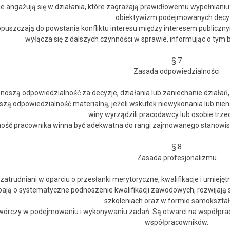
ie angażują się w działania, które zagrażają prawidłowemu wypełnian
obiektywizm podejmowanych decyz
opuszczają do powstania konfliktu interesu między interesem publiczn
wyłącza się z dalszych czynności w sprawie, informując o tym
§ 7
Zasada odpowiedzialności
noszą odpowiedzialność za decyzje, działania lub zaniechanie działań
szą odpowiedzialność materialną, jeżeli wskutek niewykonania lub n
winy wyrządzili pracodawcy lub osobie trzec
ność pracownika winna być adekwatna do rangi zajmowanego stanowis
§ 8
Zasada profesjonalizmu
 zatrudniani w oparciu o przesłanki merytoryczne, kwalifikacje i umie
bają o systematyczne podnoszenie kwalifikacji zawodowych, rozwijają
szkoleniach oraz w formie samokształ
twórczy w podejmowaniu i wykonywaniu zadań. Są otwarci na współpracę
współpracowników.