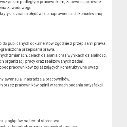
y wszystkim podległym pracownikom, zapewniając równe
lenia zawodowego.
krytyki, uznania błędów i do naprawienia ich konsekwencji.
tęp do publicznych dokumentów zgodnie z przepisami prawa.
t ograniczona przepisami prawa.
ych zmianach, celach działania oraz wynikach działalności.
ch organizacji pracy oraz realizowanych zadań.
 wobec pracowników zgłaszających konstruktywne uwagi
ny awansują i nagradzają pracowników.
h przez pracowników opinii w ramach badania satysfakcji
iu poglądów na temat starostwa.
nostek i komórek organizacyjnych starostwa.