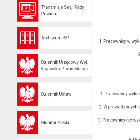
Transmisje Sesji Rady
Otwiera się w nowej karcie
Powiatu
Archiwum BIP
Otwiera się w nowej karcie
1. Pracownicy w wyk
Dziennik Urzędowy Woj.
Otwiera się w nowej karcie
Kujawsko-Pomorskiego
1. Pracownicy wyko
Dziennik Ustaw
Otwiera się w nowej karcie
2. W prowadzonych s
3. Pracownicy nie wy
Monitor Polski
Otwiera się w nowej karcie
5. Pr