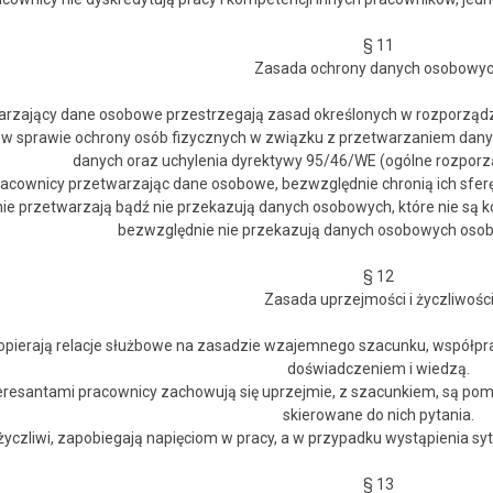
§ 11
Zasada ochrony danych osobowy
arzający dane osobowe przestrzegają zasad określonych w rozporządz
r. w sprawie ochrony osób fizycznych w związku z przetwarzaniem da
danych oraz uchylenia dyrektywy 95/46/WE (ogólne rozporz
racownicy przetwarzając dane osobowe, bezwzględnie chronią ich sfer
nie przetwarzają bądź nie przekazują danych osobowych, które nie są 
bezwzględnie nie przekazują danych osobowych oso
§ 12
Zasada uprzejmości i życzliwośc
 opierają relacje służbowe na zasadzie wzajemnego szacunku, współpra
doświadczeniem i wiedzą.
teresantami pracownicy zachowują się uprzejmie, z szacunkiem, są pom
skierowane do nich pytania.
życzliwi, zapobiegają napięciom w pracy, a w przypadku wystąpienia syt
§ 13