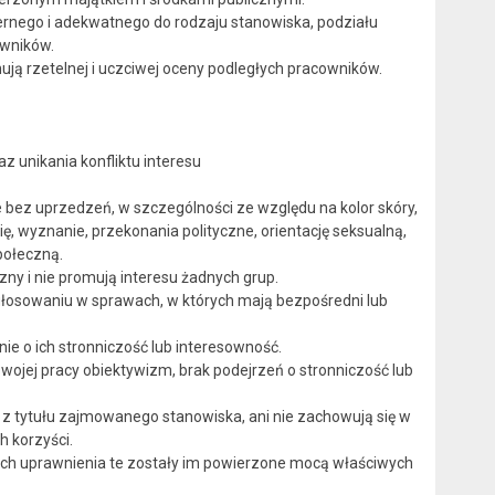
rnego i adekwatnego do rodzaju stanowiska, podziału
wników.
ują rzetelnej i uczciwej oceny podległych pracowników.
z unikania konfliktu interesu
 bez uprzedzeń, w szczególności ze względu na kolor skóry,
ię, wyznanie, przekonania polityczne, orientację seksualną,
połeczną.
ny i nie promują interesu żadnych grup.
 głosowaniu w sprawach, w których mają bezpośredni lub
e o ich stronniczość lub interesowność.
jej pracy obiektywizm, brak podejrzeń o stronniczość lub
h z tytułu zajmowanego stanowiska, ani nie zachowują się w
h korzyści.
órych uprawnienia te zostały im powierzone mocą właściwych