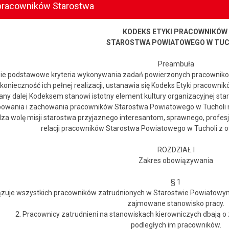
pracowników Starostwa
KODEKS ETYKI PRACOWNIKÓW
STAROSTWA POWIATOWEGO W TUC
Preambuła
ie podstawowe kryteria wykonywania zadań powierzonych pracowniko
konieczność ich pełnej realizacji, ustanawia się Kodeks Etyki pracown
any dalej Kodeksem stanowi istotny element kultury organizacyjnej sta
owania i zachowania pracowników Starostwa Powiatowego w Tucholi na rz
za wolę misji starostwa przyjaznego interesantom, sprawnego, profesj
relacji pracowników Starostwa Powiatowego w Tucholi z
ROZDZIAŁ I
Zakres obowiązywania
§ 1
ązuje wszystkich pracowników zatrudnionych w Starostwie Powiatowym
zajmowane stanowisko pracy.
2. Pracownicy zatrudnieni na stanowiskach kierowniczych dbają
podległych im pracowników.