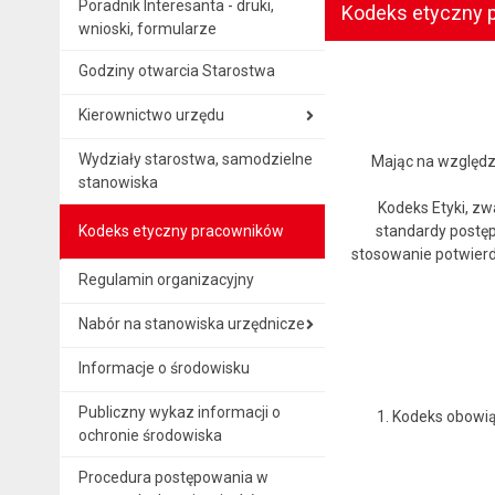
Poradnik Interesanta - druki,
Kodeks etyczny 
wnioski, formularze
Godziny otwarcia Starostwa
Kierownictwo urzędu
Wydziały starostwa, samodzielne
Mając na względz
stanowiska
Kodeks Etyki, zw
Kodeks etyczny pracowników
standardy postęp
stosowanie potwierd
Regulamin organizacyjny
Nabór na stanowiska urzędnicze
Informacje o środowisku
Publiczny wykaz informacji o
1. Kodeks obowi
ochronie środowiska
Procedura postępowania w