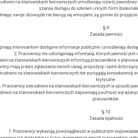
trudnieni na stanowiskach kierowniczych umożliwiają rozwój zawodow
szanse dostępu do szkoleń i innych form doskona
niając swoje obowiązki nie kierują się emocjami, są gotowi do przyjęcia 
§ 9
Zasada jawności
pniają interesantom dostępne informacje publiczne i umożliwiają dos
2. Pracownicy nie udostępniają informacji, których jawność jes
nieni na stanowiskach kierowniczych informują pracowników o planowan
wnicy mają prawo zgłaszania swoich uwag, propozycji i opinii dotyczący
trudnieni na stanowiskach kierowniczych nie wyciągają konsekwencji
krytyczne.
6. Pracownicy zatrudnieni na stanowiskach kierowniczych w sposób jaw
udnieni na stanowiskach kierowniczych zapewniają poufność wyrażanyc
pracowników.
§ 10
Zasada lojalności
1. Pracownicy wykazują powściągliwość w publicznym wypowiadan
acownicy nie dyskredytują pracy i kompetencji innych pracowników, jed