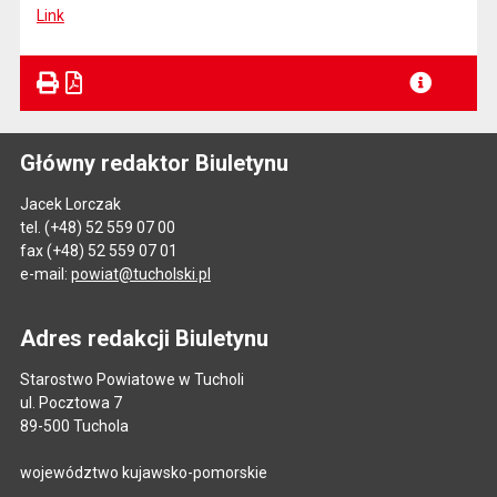
Link
Główny redaktor Biuletynu
Jacek Lorczak
tel. (+48) 52 559 07 00
fax (+48) 52 559 07 01
e-mail:
powiat@tucholski.pl
Adres redakcji Biuletynu
Starostwo Powiatowe w Tucholi
ul. Pocztowa 7
89-500 Tuchola
województwo kujawsko-pomorskie