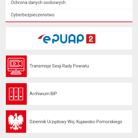
Ochrona danych osobowych
Cyberbezpieczeństwo
Transmisje Sesji Rady Powiatu
Otwiera się w nowej karcie
Archiwum BIP
Otwiera się w nowej karcie
Dziennik Urzędowy Woj. Kujawsko-Pomorskiego
Otwiera się w nowej karcie