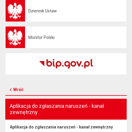
Dziennik Ustaw
Otwiera się w nowej karcie
Monitor Polski
Otwiera się w nowej karcie
Wróć
Aplikacja do zgłaszania naruszeń - kanał
zewnętrzny
Aplikacja do zgłaszania naruszeń - kanał zewnętrzny