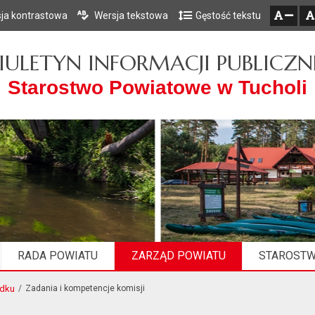
ja kontrastowa
Wersja tekstowa
Gęstość tekstu
Przejdź do głównego menu
Przejdź do mapy serwisu
Przejdź do treści
zresetuj
zmniejsz czcionkę
IULETYN INFORMACJI PUBLICZN
Starostwo Powiatowe w Tucholi
RADA POWIATU
ZARZĄD POWIATU
STAROST
ądku
Zadania i kompetencje komisji