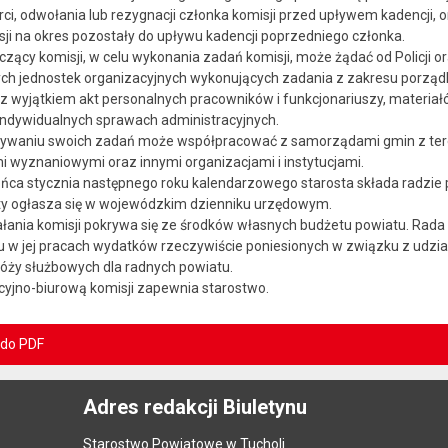
ci, odwołania lub rezygnacji członka komisji przed upływem kadencji, o
ji na okres pozostały do upływu kadencji poprzedniego członka.
czący komisji, w celu wykonania zadań komisji, może żądać od Policji ora
ch jednostek organizacyjnych wykonujących zadania z zakresu porząd
y, z wyjątkiem akt personalnych pracowników i funkcjonariuszy, mate
 indywidualnych sprawach administracyjnych.
nywaniu swoich zadań może współpracować z samorządami gmin z tere
i wyznaniowymi oraz innymi organizacjami i instytucjami.
 końca stycznia następnego roku kalendarzowego starosta składa radzie p
y ogłasza się w wojewódzkim dzienniku urzędowym.
ziałania komisji pokrywa się ze środków własnych budżetu powiatu. Rad
 w jej pracach wydatków rzeczywiście poniesionych w związku z udział
óży służbowych dla radnych powiatu.
cyjno-biurową komisji zapewnia starostwo.
 do PDF
Adres redakcji Biuletynu
Starostwo Powiatowe w Tucholi