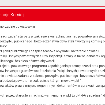
encje Komisji
amorządzie powiatowym
ealizacji zadań starosty w zakresie zwierzchnictwa nad powiatowymi słu
orządku publicznego i bezpieczeństwa obywateli, tworzy się komisję b
leży:
ządku publicznego i bezpieczeństwa obywateli na terenie powiatu,
olicji i innych powiatowych służb, inspekcji i straży, a także jednoste
licznego i bezpieczeństwa obywateli,
rojektu powiatowego programu zapobiegania przestępczości oraz porz
tów innych programów współdziałania Policji i innych powiatowych służb,
nie powiatu zadania z zakresu porządku publicznego i bezpieczeństwa 
tu budżetu powiatu - w zakresie, o którym mowa w pkt 1,
któw aktów prawa miejscowego i innych dokumentów w sprawach związ
nych przez starostę, innych niż wymienione w pkt 2 i pkt 4-6 zagadnie