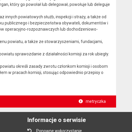
rgan, który go powołał lub delegował, powołuje lub deleguje
z innych powiatowych służb, inspekcji i straży, a także od
ku publicznego i bezpieczeństwa obywateli, dokumentów i
riałów operacyjno-rozpoznawczych lub dochodzeniowo-
nu powiatu, a także ze stowarzyszeniami, fundacjami,
owiatu sprawozdanie z działalności komisji za rok ubiegły.
a powiatu określi zasady zwrotu członkom komisji i osobom
em w pracach komisji, stosując odpowiednio przepisy o
metryczka
Informacje o serwisie
Ponowne wykorzystanie