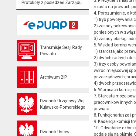
3. Prezydent miasta 
Protokoły z posiedzeń Zarządu
miasta na prawach po
4. Porozumienie, o kt
1) tryb powoływania c
2) zasady pokrywania
poniesionych w związ
3) zasady obsługi adm
5. W skład komisji wch
Transmisje Sesji Rady
1) starosta jako prze
Otwiera się w nowej karcie
Powiatu
2) dwóch radnych del
3) trzy osoby powołan
wśród miejscowej spo
pozarządowych, pracow
Archiwum BIP
Otwiera się w nowej karcie
4) dwóch przedstawic
6. W pracach komisji
7. Starosta może powo
Dziennik Urzędowy Woj.
pracowników innych o
Otwiera się w nowej karcie
Kujawsko-Pomorskiego
powiatu.
8. Funkcjonariusze i 
9. Kadencja komisji trw
10. Odwołanie członka
Dziennik Ustaw
podaje się na piśmie
Otwiera się w nowej karcie