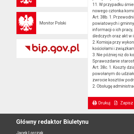
11. W przypadku śmier
nowego członka komis
Art. 38b. 1. Przewodni
Monitor Polski
powiatowych i gminny
Otwiera się w nowej karcie
informacji o ich prac
śledczych oraz akt w
2. Komisja przy wyko
kościołami i związkam
3. Nie później niż do
Sprawozdanie starost
Art. 38c. 1. Koszty d
powołanym do udziału
zwrocie kosztów podr
2. Obsługę administra
Drukuj
Zapisz
. Ta sama treść dostępna jest na bieżącej stronie
Główny redaktor Biuletynu
Jacek Lorczak