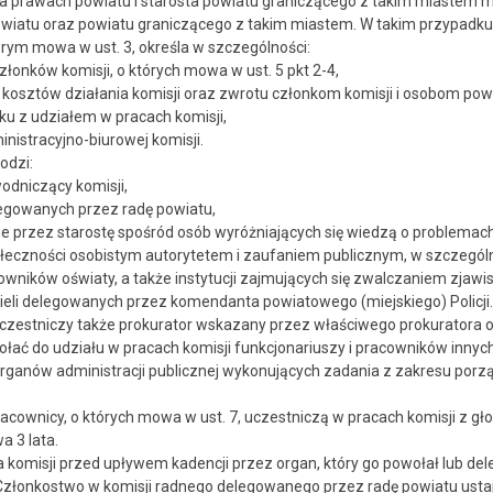
na prawach powiatu i starosta powiatu graniczącego z takim miastem 
wiatu oraz powiatu graniczącego z takim miastem. W takim przypadku 
órym mowa w ust. 3, określa w szczególności:
złonków komisji, o których mowa w ust. 5 pkt 2-4,
 kosztów działania komisji oraz zwrotu członkom komisji i osobom po
ku z udziałem w pracach komisji,
inistracyjno-biurowej komisji.
odzi:
wodniczący komisji,
egowanych przez radę powiatu,
e przez starostę spośród osób wyróżniających się wiedzą o problemac
łeczności osobistym autorytetem i zaufaniem publicznym, w szczególn
ników oświaty, a także instytucji zajmujących się zwalczaniem zjawis
ieli delegowanych przez komendanta powiatowego (miejskiego) Policji.
 uczestniczy także prokurator wskazany przez właściwego prokuratora
łać do udziału w pracach komisji funkcjonariuszy i pracowników innych n
rganów administracji publicznej wykonujących zadania z zakresu porzą
pracownicy, o których mowa w ust. 7, uczestniczą w pracach komisji z 
a 3 lata.
 komisji przed upływem kadencji przez organ, który go powołał lub de
. Członkostwo w komisji radnego delegowanego przez radę powiatu ust