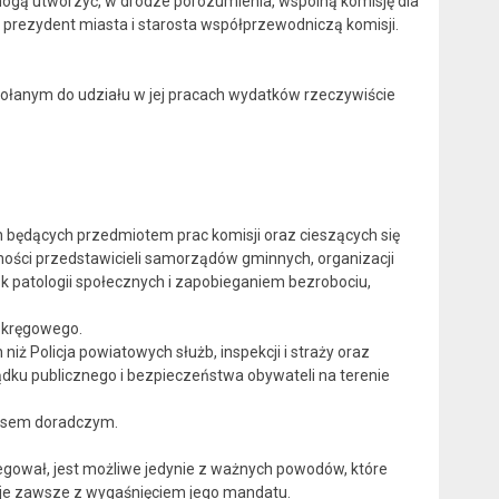
mogą utworzyć, w drodze porozumienia, wspólną komisję dla
prezydent miasta i starosta współprzewodniczą komisji.
wołanym do udziału w jej pracach wydatków rzeczywiście
h będących przedmiotem prac komisji oraz cieszących się
ości przedstawicieli samorządów gminnych, organizacji
k patologii społecznych i zapobieganiem bezrobociu,
 okręgowego.
iż Policja powiatowych służb, inspekcji i straży oraz
dku publicznego i bezpieczeństwa obywateli na terenie
głosem doradczym.
legował, jest możliwe jedynie z ważnych powodów, które
aje zawsze z wygaśnięciem jego mandatu.