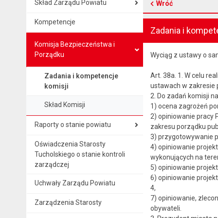
Skład Zarządu Powiatu
Wróć
Kompetencje
Zadania i kompet
Komisja Bezpieczeństwa i
Porządku
Wyciąg z ustawy o s
Art. 38a. 1. W celu r
Zadania i kompetencje
ustawach w zakresie p
komisji
2. Do zadań komisji na
Skład Komisji
1) ocena zagrożeń por
2) opiniowanie pracy P
Raporty o stanie powiatu
zakresu porządku pub
3) przygotowywanie p
Oświadczenia Starosty
4) opiniowanie projek
Tucholskiego o stanie kontroli
wykonujących na tere
zarządczej
5) opiniowanie projek
6) opiniowanie proje
Uchwały Zarządu Powiatu
4,
7) opiniowanie, zleco
Zarządzenia Starosty
obywateli.