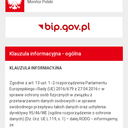
Monitor Polski
Otwiera się w nowej karcie
Klauzula informacyjna - ogólna
KLAUZULA INFORMACYJNA
Zgodnie z art. 13 ust. 1−2 rozporządzenia Parlamentu
Europejskiego i Rady (UE) 2016/679 z 27.04.2016 r. w
sprawie ochrony osób fizycznych w związku z
przetwarzaniem danych osobowych i w sprawie
swobodnego przepływu takich danych oraz uchylenia
dyrektywy 95/46/WE (ogólne rozporządzenie o ochronie
danych) (Dz. Urz. UE L 119, s. 1) – dalej RODO − informujemy,
że: