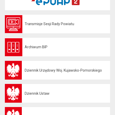
Transmisje Sesji Rady Powiatu
Otwiera się w nowej karcie
Archiwum BIP
Otwiera się w nowej karcie
Dziennik Urzędowy Woj. Kujawsko-Pomorskiego
Otwiera się w nowej karcie
Dziennik Ustaw
Otwiera się w nowej karcie