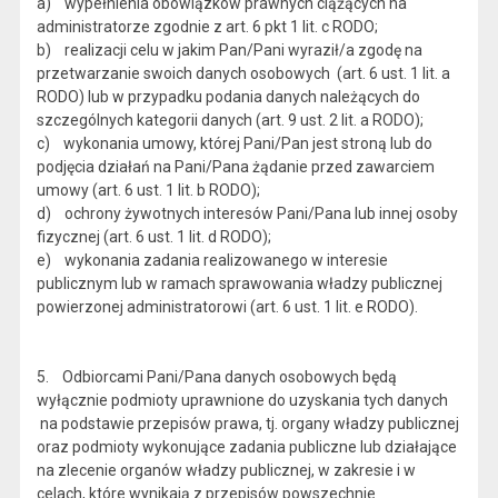
a) wypełnienia obowiązków prawnych ciążących na
administratorze zgodnie z art. 6 pkt 1 lit. c RODO;
b) realizacji celu w jakim Pan/Pani wyraził/a zgodę na
przetwarzanie swoich danych osobowych (art. 6 ust. 1 lit. a
RODO) lub w przypadku podania danych należących do
szczególnych kategorii danych (art. 9 ust. 2 lit. a RODO);
c) wykonania umowy, której Pani/Pan jest stroną lub do
podjęcia działań na Pani/Pana żądanie przed zawarciem
umowy (art. 6 ust. 1 lit. b RODO);
d) ochrony żywotnych interesów Pani/Pana lub innej osoby
fizycznej (art. 6 ust. 1 lit. d RODO);
e) wykonania zadania realizowanego w interesie
publicznym lub w ramach sprawowania władzy publicznej
powierzonej administratorowi (art. 6 ust. 1 lit. e RODO).
5. Odbiorcami Pani/Pana danych osobowych będą
wyłącznie podmioty uprawnione do uzyskania tych danych
na podstawie przepisów prawa, tj. organy władzy publicznej
oraz podmioty wykonujące zadania publiczne lub działające
na zlecenie organów władzy publicznej, w zakresie i w
celach, które wynikają z przepisów powszechnie