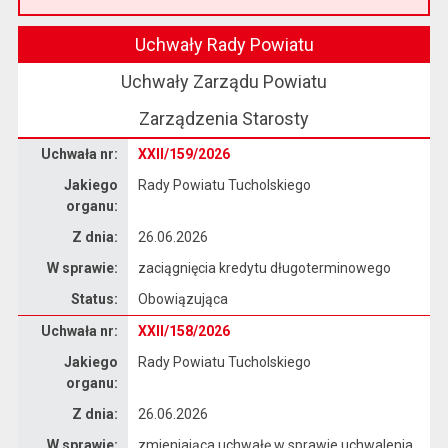
Przeczytaj artykuł "Witamy na nowej stronie Biuletynu Informacji Publicznej"
Uchwały Rady Powiatu
Uchwały Zarządu Powiatu
Zarządzenia Starosty
Dane uchwały nr XXII/159/2026
Uchwała nr:
XXII/159/2026
Jakiego
Rady Powiatu Tucholskiego
organu:
Z dnia:
26.06.2026
W sprawie:
zaciągnięcia kredytu długoterminowego
Status:
Obowiązująca
Dane uchwały nr XXII/158/2026
Uchwała nr:
XXII/158/2026
Jakiego
Rady Powiatu Tucholskiego
organu:
Z dnia:
26.06.2026
W sprawie:
zmieniająca uchwałę w sprawie uchwalenia