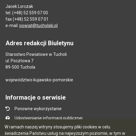
Jacek Lorczak
tel. (+48) 52 559 07 00
fax (+48) 52 559 07 01
e-mail:
powiat@tucholski.pl
Adres redakcji Biuletynu
Starostwo Powiatowe w Tucholi
ul. Pocztowa 7
89-500 Tuchola
województwo kujawsko-pomorskie
Informacje o serwisie
Ponowne wykorzystanie
Udostępnianie informacji publicznej
W ramach naszej witryny stosujemy pliki cookies w celu
Mapa serwisu
świadczenia Państwu usług na najwyższym poziomie, w tym w