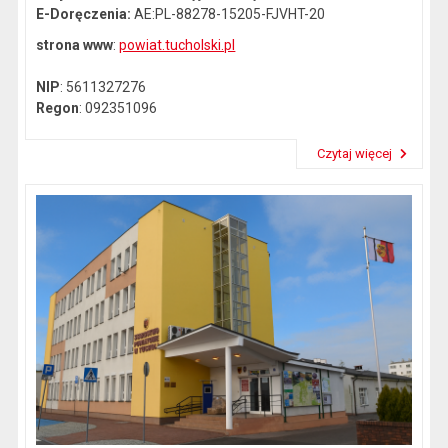
E-Doręczenia:
AE:PL-88278-15205-FJVHT-20
strona www
:
powiat.tucholski.pl
NIP
: 5611327276
Regon
: 092351096
Czytaj więcej
Przeczytaj artykuł "Dane kontaktowe"