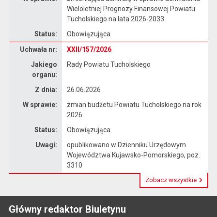
Wieloletniej Prognozy Finansowej Powiatu
Tucholskiego na lata 2026-2033
Status:
Obowiązująca
Dane uchwały nr XXII/157/2026
Uchwała nr:
XXII/157/2026
Jakiego
Rady Powiatu Tucholskiego
organu:
Z dnia:
26.06.2026
W sprawie:
zmian budżetu Powiatu Tucholskiego na rok
2026
Status:
Obowiązująca
Uwagi:
opublikowano w Dzienniku Urzędowym
Województwa Kujawsko-Pomorskiego, poz.
3310
Zobacz wszystkie
Główny redaktor Biuletynu