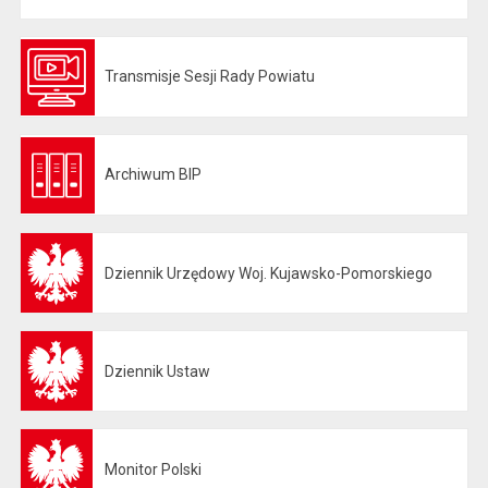
Transmisje Sesji Rady Powiatu
Otwiera się w nowej karcie
Archiwum BIP
Otwiera się w nowej karcie
Dziennik Urzędowy Woj. Kujawsko-Pomorskiego
Otwiera się w nowej karcie
Dziennik Ustaw
Otwiera się w nowej karcie
Monitor Polski
Otwiera się w nowej karcie