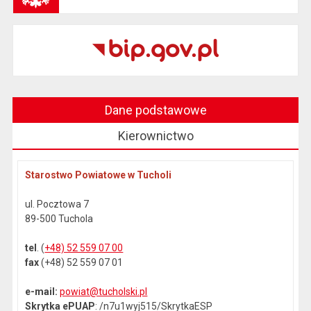
Dane podstawowe
Kierownictwo
Starostwo Powiatowe w Tucholi
ul. Pocztowa 7
89-500 Tuchola
tel
. (
+48) 52 559 07 00
fax
(+48) 52 559 07 01
e-mail:
powiat@tucholski.pl
Skrytka ePUAP
: /n7u1wyj515/SkrytkaESP