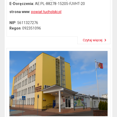
E-Doręczenia:
AE:PL-88278-15205-FJVHT-20
strona www
:
powiat.tucholski.pl
NIP
: 5611327276
Regon
: 092351096
Czytaj więcej
Przeczytaj artykuł "Dane kontaktowe"