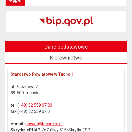
Dane podstawowe
Kierownictwo
Starostwo Powiatowe w Tucholi
ul. Pocztowa 7
89-500 Tuchola
tel
. (
+48) 52 559 07 00
fax
(+48) 52 559 07 01
e-mail:
powiat@tucholski.pl
Skrytka ePUAP
: /n7u1wyj515/SkrytkaESP