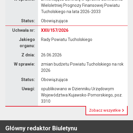
Wieloletniej Prognozy Finansowej Powiatu
Tucholskiego na lata 2026-2033
Status:
Obowiązująca
Dane uchwały nr XXII/157/2026
Uchwała nr:
XXII/157/2026
Jakiego
Rady Powiatu Tucholskiego
organu:
Z dnia:
26.06.2026
W sprawie:
zmian budżetu Powiatu Tucholskiego na rok
2026
Status:
Obowiązująca
Uwagi:
opublikowano w Dzienniku Urzędowym
Województwa Kujawsko-Pomorskiego, poz.
3310
Zobacz wszystkie
Główny redaktor Biuletynu