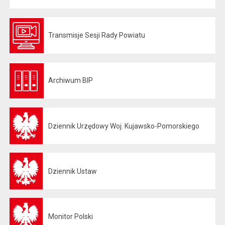
Transmisje Sesji Rady Powiatu
Otwiera się w nowej karcie
Archiwum BIP
Otwiera się w nowej karcie
Dziennik Urzędowy Woj. Kujawsko-Pomorskiego
Otwiera się w nowej karcie
Dziennik Ustaw
Otwiera się w nowej karcie
Monitor Polski
Otwiera się w nowej karcie