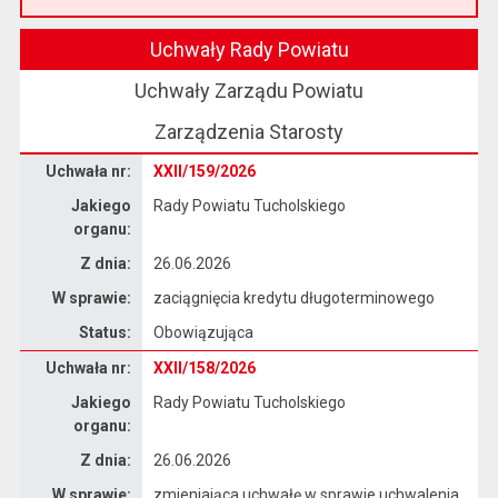
Przeczytaj artykuł "Witamy na nowej stronie Biuletynu Informacji Publicznej"
Uchwały Rady Powiatu
Uchwały Zarządu Powiatu
Zarządzenia Starosty
Dane uchwały nr XXII/159/2026
Uchwała nr:
XXII/159/2026
Jakiego
Rady Powiatu Tucholskiego
organu:
Z dnia:
26.06.2026
W sprawie:
zaciągnięcia kredytu długoterminowego
Status:
Obowiązująca
Dane uchwały nr XXII/158/2026
Uchwała nr:
XXII/158/2026
Jakiego
Rady Powiatu Tucholskiego
organu:
Z dnia:
26.06.2026
W sprawie:
zmieniająca uchwałę w sprawie uchwalenia