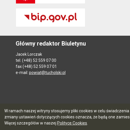
Główny redaktor Biuletynu
Jacek Lorczak
tel. (+48) 52 559 07 00
fax (+48) 52 559 07 01
e-mail:
powiat@tucholski.pl
W ramach naszej witryny stosujemy pliki cookies w celu świadczen
zmiany ustawień dotyczących cookies oznacza, że będą one zamie
Więcej szczegółów w naszej
Polityce Cookies
.
5.7.0 [104]