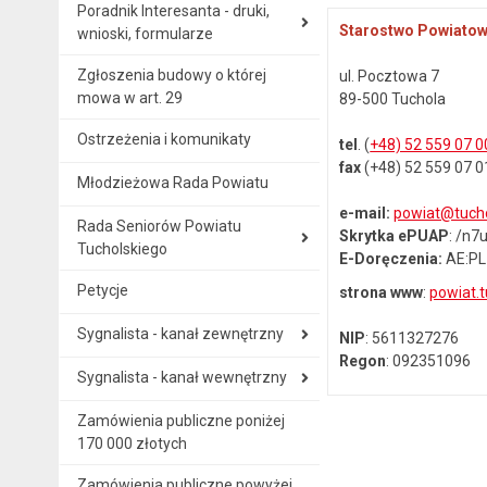
Poradnik Interesanta - druki,
Starostwo Powiatow
wnioski, formularze
Zgłoszenia budowy o której
ul. Pocztowa 7
mowa w art. 29
89-500 Tuchola
Ostrzeżenia i komunikaty
tel
. (
+48) 52 559 07 0
fax
(+48) 52 559 07 0
Młodzieżowa Rada Powiatu
e-mail:
powiat@tucho
Rada Seniorów Powiatu
Skrytka ePUAP
: /n
Tucholskiego
E-Doręczenia:
AE:PL
Petycje
strona www
:
powiat.t
Sygnalista - kanał zewnętrzny
NIP
: 5611327276
Regon
: 092351096
Sygnalista - kanał wewnętrzny
Zamówienia publiczne poniżej
170 000 złotych
Zamówienia publiczne powyżej