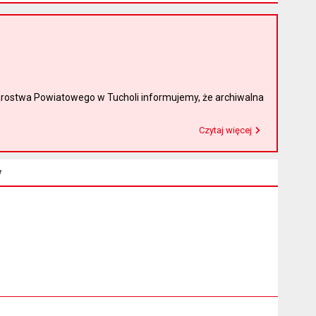
rostwa Powiatowego w Tucholi informujemy, że archiwalna
Czytaj więcej
Przeczytaj artykuł "Witamy na nowej stronie Biuletynu Informacji Publicznej"
y