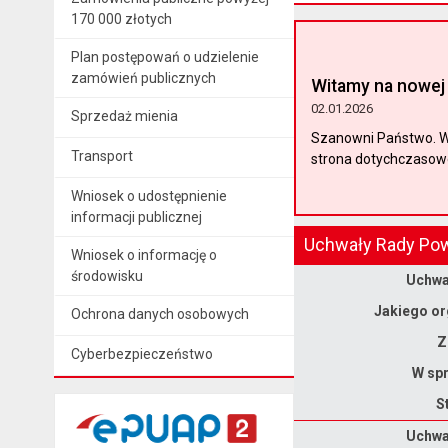
170 000 złotych
Plan postępowań o udzielenie
zamówień publicznych
Witamy na nowej 
02.01.2026
Sprzedaż mienia
Szanowni Państwo. W 
Transport
strona dotychczasoweg
Wniosek o udostępnienie
informacji publicznej
Uchwały Rady Pow
Wniosek o informację o
Dane uchwały nr XXII/159/2026
środowisku
Uchwał
Jakiego or
Ochrona danych osobowych
Z
Cyberbezpieczeństwo
W spr
S
Dane uchwały nr XXII/158/2026
Uchwał