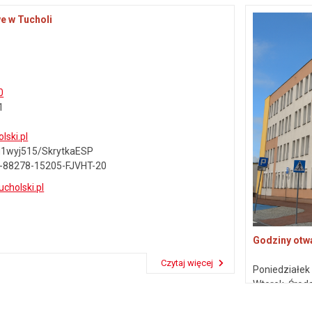
e w Tucholi
0
1
lski.pl
7u1wyj515/SkrytkaESP
-88278-15205-FJVHT-20
ucholski.pl
Godziny otwa
Czytaj więcej
Poniedziałe
Przeczytaj artykuł "Dane kontaktowe"
Wtorek, Środ
Piątek
7:30 –