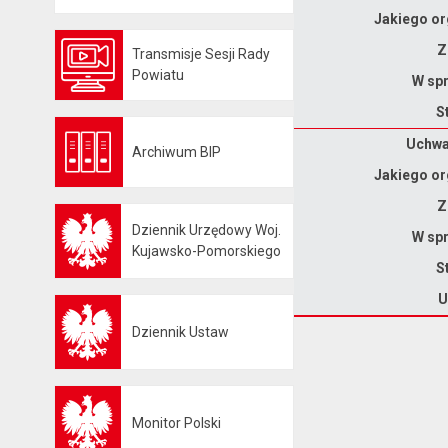
Jakiego or
Z
Transmisje Sesji Rady
Otwiera się w nowej karcie
Powiatu
W spr
S
Dane uchwały nr XXII/157/2026
Uchwał
Archiwum BIP
Otwiera się w nowej karcie
Jakiego or
Z
Dziennik Urzędowy Woj.
W spr
Otwiera się w nowej karcie
Kujawsko-Pomorskiego
S
U
Dziennik Ustaw
Otwiera się w nowej karcie
Monitor Polski
Otwiera się w nowej karcie