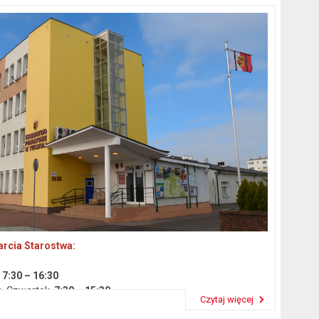
rcia Starostwa:
k
7:30 – 16:30
a, Czwartek
7:30 – 15:30
Czytaj więcej
 14:30
Przeczytaj artykuł "Dane podstawowe"