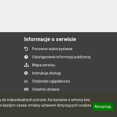
Informacje o serwisie
Ponowne wykorzystanie
Udostępnianie informacji publicznej
Mapa serwisu
Instrukcja obsługi
Statystyki oglądalności
Ostatnio dodane
Ostatnia aktualizacja BIP: 07.08.2026 14:05
do indywidualnych potrzeb. Korzystanie z witryny bez
 każdym czasie zmiany ustawień dotyczących cookies.
Akceptuję
informację o polityce prywatności
CMS i hosting: Logonet Sp. z o.o. w Bydgoszczy