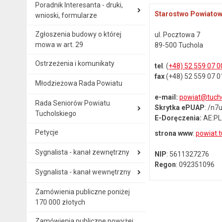
Poradnik Interesanta - druki,
Starostwo Powiatow
wnioski, formularze
Zgłoszenia budowy o której
ul. Pocztowa 7
mowa w art. 29
89-500 Tuchola
Ostrzeżenia i komunikaty
tel
. (
+48) 52 559 07 0
fax
(+48) 52 559 07 0
Młodzieżowa Rada Powiatu
e-mail:
powiat@tucho
Rada Seniorów Powiatu
Skrytka ePUAP
: /n
Tucholskiego
E-Doręczenia:
AE:PL
Petycje
strona www
:
powiat.t
Sygnalista - kanał zewnętrzny
NIP
: 5611327276
Regon
: 092351096
Sygnalista - kanał wewnętrzny
Zamówienia publiczne poniżej
170 000 złotych
Zamówienia publiczne powyżej