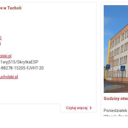
e w Tucholi
0
1
lski.pl
7u1wyj515/SkrytkaESP
-88278-15205-FJVHT-20
ucholski.pl
Godziny otwa
Czytaj więcej
Poniedziałe
Przeczytaj artykuł "Dane kontaktowe"
Wtorek, Środ
Piątek
7:30 –