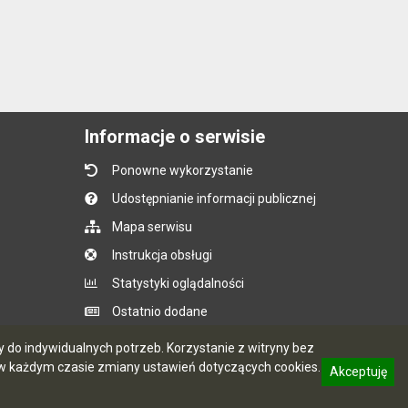
Informacje o serwisie
Ponowne wykorzystanie
Udostępnianie informacji publicznej
Mapa serwisu
Instrukcja obsługi
Statystyki oglądalności
Ostatnio dodane
Ostatnia aktualizacja BIP: 07.08.2026 14:05
do indywidualnych potrzeb. Korzystanie z witryny bez
 każdym czasie zmiany ustawień dotyczących cookies.
Akceptuję
informację o polityce prywatności
CMS i hosting: Logonet Sp. z o.o. w Bydgoszczy