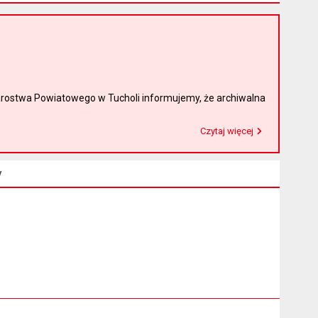
rostwa Powiatowego w Tucholi informujemy, że archiwalna
Czytaj więcej
Przeczytaj artykuł "Witamy na nowej stronie Biuletynu Informacji Publicznej"
y