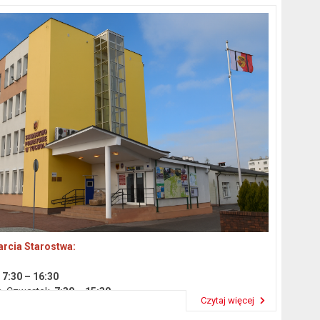
rcia Starostwa:
k
7:30 – 16:30
a, Czwartek
7:30 – 15:30
Czytaj więcej
 14:30
Przeczytaj artykuł "Dane podstawowe"