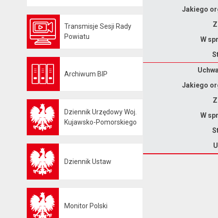
Jakiego or
Z
Transmisje Sesji Rady
Otwiera się w nowej karcie
Powiatu
W spr
S
Dane uchwały nr XXII/157/2026
Uchwał
Archiwum BIP
Otwiera się w nowej karcie
Jakiego or
Z
Dziennik Urzędowy Woj.
W spr
Otwiera się w nowej karcie
Kujawsko-Pomorskiego
S
U
Dziennik Ustaw
Otwiera się w nowej karcie
Monitor Polski
Otwiera się w nowej karcie