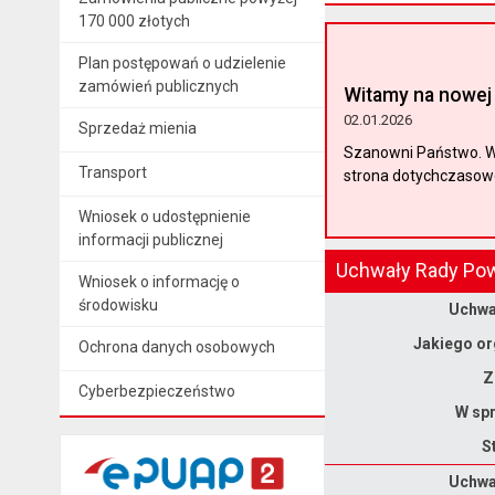
170 000 złotych
Plan postępowań o udzielenie
zamówień publicznych
Witamy na nowej 
02.01.2026
Sprzedaż mienia
Szanowni Państwo. W 
Transport
strona dotychczasoweg
Wniosek o udostępnienie
informacji publicznej
Uchwały Rady Pow
Wniosek o informację o
Dane uchwały nr XXII/159/2026
środowisku
Uchwał
Jakiego or
Ochrona danych osobowych
Z
Cyberbezpieczeństwo
W spr
S
Dane uchwały nr XXII/158/2026
Uchwał