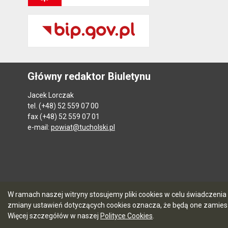
Główny redaktor Biuletynu
Jacek Lorczak
tel. (+48) 52 559 07 00
fax (+48) 52 559 07 01
e-mail:
powiat@tucholski.pl
W ramach naszej witryny stosujemy pliki cookies w celu świadczen
zmiany ustawień dotyczących cookies oznacza, że będą one zamie
Więcej szczegółów w naszej
Polityce Cookies
.
5.7.0 [104]