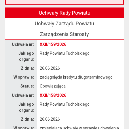
Przeczytaj artykuł "Witamy na nowej stronie Biuletynu Informacji Publicznej"
Uchwały Rady Powiatu
Uchwały Zarządu Powiatu
Zarządzenia Starosty
Dane uchwały nr XXII/159/2026
Uchwała nr:
XXII/159/2026
Jakiego
Rady Powiatu Tucholskiego
organu:
Z dnia:
26.06.2026
W sprawie:
zaciągnięcia kredytu długoterminowego
Status:
Obowiązująca
Dane uchwały nr XXII/158/2026
Uchwała nr:
XXII/158/2026
Jakiego
Rady Powiatu Tucholskiego
organu:
Z dnia:
26.06.2026
W sprawie:
zmieniająca uchwałę w sprawie uchwalenia