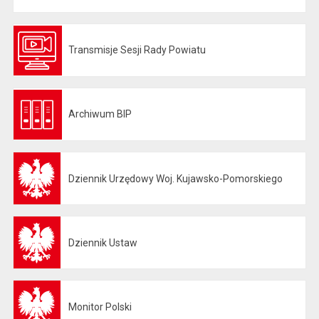
Transmisje Sesji Rady Powiatu
Otwiera się w nowej karcie
Archiwum BIP
Otwiera się w nowej karcie
Dziennik Urzędowy Woj. Kujawsko-Pomorskiego
Otwiera się w nowej karcie
Dziennik Ustaw
Otwiera się w nowej karcie
Monitor Polski
Otwiera się w nowej karcie