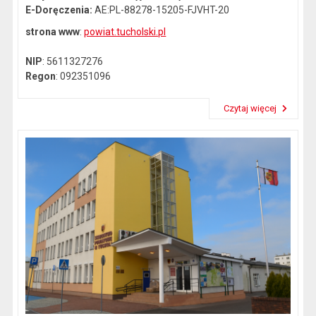
E-Doręczenia:
AE:PL-88278-15205-FJVHT-20
strona www
:
powiat.tucholski.pl
NIP
: 5611327276
Regon
: 092351096
Czytaj więcej
Przeczytaj artykuł "Dane kontaktowe"