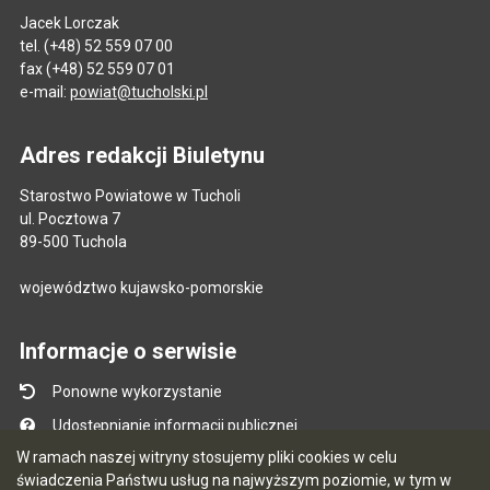
Jacek Lorczak
tel. (+48) 52 559 07 00
fax (+48) 52 559 07 01
e-mail:
powiat@tucholski.pl
Adres redakcji Biuletynu
Starostwo Powiatowe w Tucholi
ul. Pocztowa 7
89-500 Tuchola
województwo kujawsko-pomorskie
Informacje o serwisie
Ponowne wykorzystanie
Udostępnianie informacji publicznej
W ramach naszej witryny stosujemy pliki cookies w celu
Mapa serwisu
świadczenia Państwu usług na najwyższym poziomie, w tym w