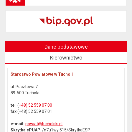
Dane podstawowe
Kierownictwo
Starostwo Powiatowe w Tucholi
ul. Pocztowa 7
89-500 Tuchola
tel
. (
+48) 52 559 07 00
fax
(+48) 52 559 07 01
e-mail:
powiat@tucholski.pl
Skrytka ePUAP
: /n7u1wyj515/SkrytkaESP