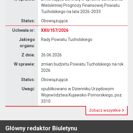
Wieloletniej Prognozy Finansowej Powiatu
Tucholskiego na lata 2026-2033
Status:
Obowiązująca
Dane uchwały nr XXII/157/2026
Uchwała nr:
XXII/157/2026
Jakiego
Rady Powiatu Tucholskiego
organu:
Z dnia:
26.06.2026
W sprawie:
zmian budżetu Powiatu Tucholskiego na rok
2026
Status:
Obowiązująca
Uwagi:
opublikowano w Dzienniku Urzędowym
Województwa Kujawsko-Pomorskiego, poz.
3310
Zobacz wszystkie
Główny redaktor Biuletynu