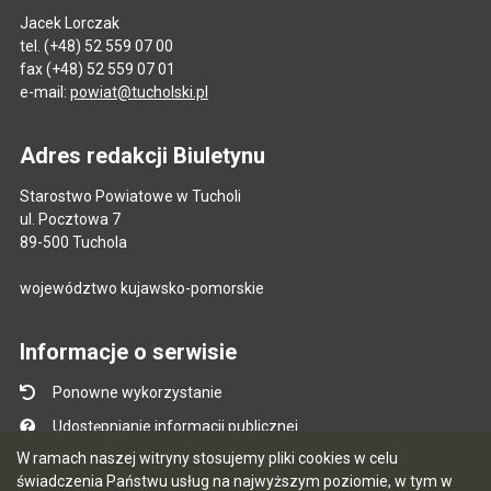
Jacek Lorczak
tel. (+48) 52 559 07 00
fax (+48) 52 559 07 01
e-mail:
powiat@tucholski.pl
Adres redakcji Biuletynu
Starostwo Powiatowe w Tucholi
ul. Pocztowa 7
89-500 Tuchola
województwo kujawsko-pomorskie
Informacje o serwisie
Ponowne wykorzystanie
Udostępnianie informacji publicznej
W ramach naszej witryny stosujemy pliki cookies w celu
Mapa serwisu
świadczenia Państwu usług na najwyższym poziomie, w tym w