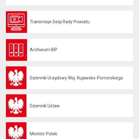
Transmisje Sesji Rady Powiatu
Otwiera się w nowej karcie
Archiwum BIP
Otwiera się w nowej karcie
Dziennik Urzędowy Woj. Kujawsko-Pomorskiego
Otwiera się w nowej karcie
Dziennik Ustaw
Otwiera się w nowej karcie
Monitor Polski
Otwiera się w nowej karcie