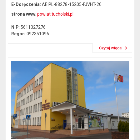
E-Doręczenia:
AE:PL-88278-15205-FJVHT-20
strona www
:
powiat.tucholski.pl
NIP
: 5611327276
Regon
: 092351096
Czytaj więcej
Przeczytaj artykuł "Dane kontaktowe"