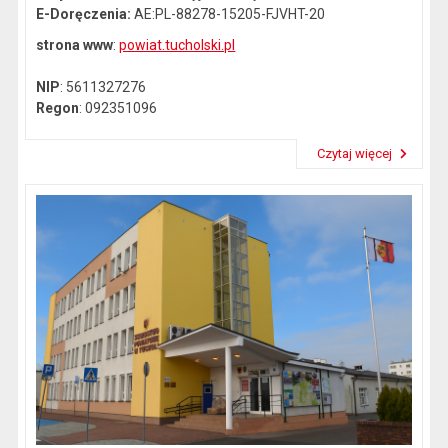
E-Doręczenia:
AE:PL-88278-15205-FJVHT-20
strona www
:
powiat.tucholski.pl
NIP
: 5611327276
Regon
: 092351096
Czytaj więcej
Przeczytaj artykuł "Dane kontaktowe"