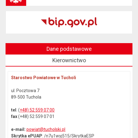
Dane podstawowe
Kierownictwo
Starostwo Powiatowe w Tucholi
ul. Pocztowa 7
89-500 Tuchola
tel
. (
+48) 52 559 07 00
fax
(+48) 52 559 07 01
e-mail:
powiat@tucholski.pl
Skrytka ePUAP
: /n7u1wyj515/SkrytkaESP