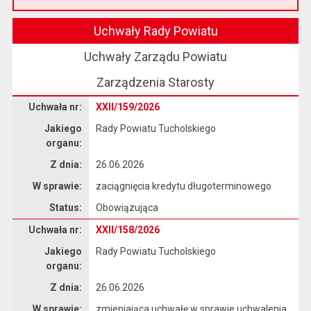
Przeczytaj artykuł "Witamy na nowej stronie Biuletynu Informacji Publicznej"
Uchwały Rady Powiatu
Uchwały Zarządu Powiatu
Zarządzenia Starosty
Dane uchwały nr XXII/159/2026
Uchwała nr:
XXII/159/2026
Jakiego
Rady Powiatu Tucholskiego
organu:
Z dnia:
26.06.2026
W sprawie:
zaciągnięcia kredytu długoterminowego
Status:
Obowiązująca
Dane uchwały nr XXII/158/2026
Uchwała nr:
XXII/158/2026
Jakiego
Rady Powiatu Tucholskiego
organu:
Z dnia:
26.06.2026
W sprawie:
zmieniająca uchwałę w sprawie uchwalenia