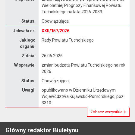
Wieloletniej Prognozy Finansowej Powiatu
Tucholskiego na lata 2026-2033
Status:
Obowiązująca
Dane uchwały nr XXII/157/2026
Uchwała nr:
XXII/157/2026
Jakiego
Rady Powiatu Tucholskiego
organu:
Z dnia:
26.06.2026
W sprawie:
zmian budżetu Powiatu Tucholskiego na rok
2026
Status:
Obowiązująca
Uwagi:
opublikowano w Dzienniku Urzędowym
Województwa Kujawsko-Pomorskiego, poz.
3310
Zobacz wszystkie
Główny redaktor Biuletynu