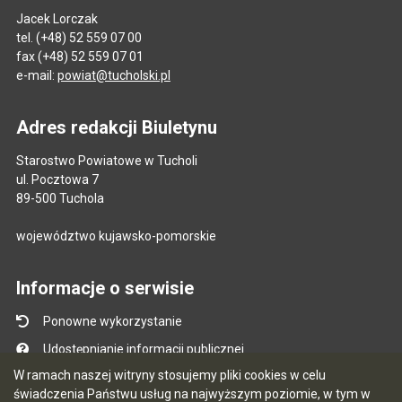
Jacek Lorczak
tel. (+48) 52 559 07 00
fax (+48) 52 559 07 01
e-mail:
powiat@tucholski.pl
Adres redakcji Biuletynu
Starostwo Powiatowe w Tucholi
ul. Pocztowa 7
89-500 Tuchola
województwo kujawsko-pomorskie
Informacje o serwisie
Ponowne wykorzystanie
Udostępnianie informacji publicznej
W ramach naszej witryny stosujemy pliki cookies w celu
Mapa serwisu
świadczenia Państwu usług na najwyższym poziomie, w tym w