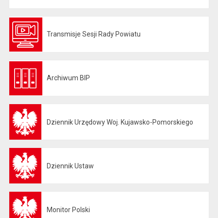
Transmisje Sesji Rady Powiatu
Otwiera się w nowej karcie
Archiwum BIP
Otwiera się w nowej karcie
Dziennik Urzędowy Woj. Kujawsko-Pomorskiego
Otwiera się w nowej karcie
Dziennik Ustaw
Otwiera się w nowej karcie
Monitor Polski
Otwiera się w nowej karcie