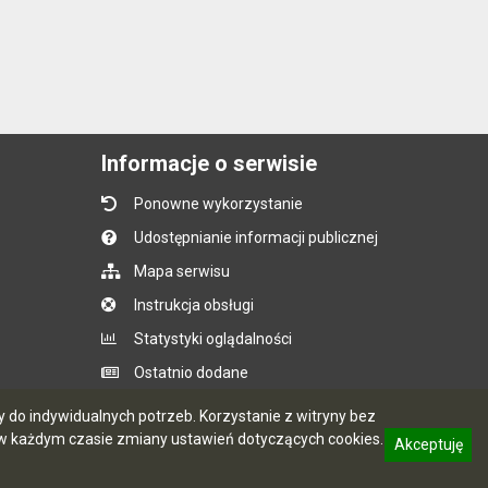
Informacje o serwisie
Ponowne wykorzystanie
Udostępnianie informacji publicznej
Mapa serwisu
Instrukcja obsługi
Statystyki oglądalności
Ostatnio dodane
Ostatnia aktualizacja BIP: 06.08.2026 14:50
do indywidualnych potrzeb. Korzystanie z witryny bez
 każdym czasie zmiany ustawień dotyczących cookies.
Akceptuję
informację o polityce prywatności
CMS i hosting: Logonet Sp. z o.o. w Bydgoszczy