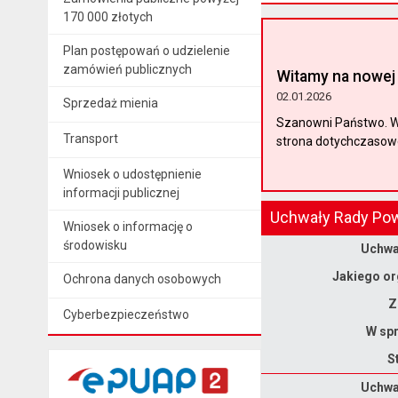
170 000 złotych
Plan postępowań o udzielenie
zamówień publicznych
Witamy na nowej 
02.01.2026
Sprzedaż mienia
Szanowni Państwo. W 
Transport
strona dotychczasoweg
Wniosek o udostępnienie
informacji publicznej
Uchwały Rady Pow
Wniosek o informację o
Dane uchwały nr XXII/159/2026
środowisku
Uchwał
Jakiego or
Ochrona danych osobowych
Z
Cyberbezpieczeństwo
W spr
S
Dane uchwały nr XXII/158/2026
Uchwał