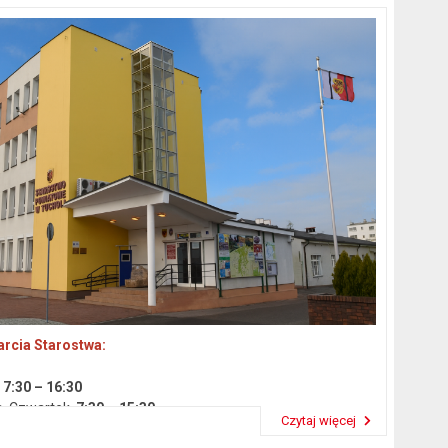
rcia Starostwa:
k
7:30 – 16:30
a, Czwartek
7:30 – 15:30
Czytaj więcej
 14:30
Przeczytaj artykuł "Dane podstawowe"