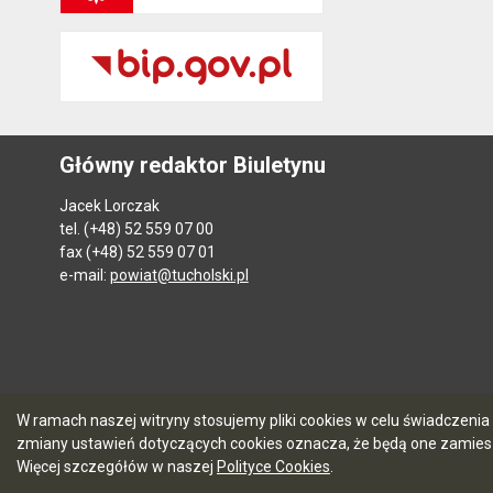
Główny redaktor Biuletynu
Jacek Lorczak
tel. (+48) 52 559 07 00
fax (+48) 52 559 07 01
e-mail:
powiat@tucholski.pl
W ramach naszej witryny stosujemy pliki cookies w celu świadczen
zmiany ustawień dotyczących cookies oznacza, że będą one zamie
Więcej szczegółów w naszej
Polityce Cookies
.
5.7.0 [104]