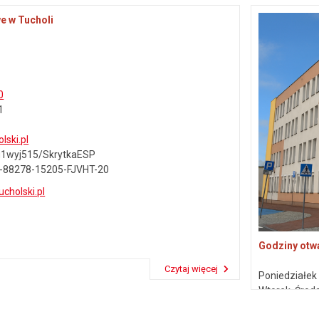
e w Tucholi
0
1
lski.pl
7u1wyj515/SkrytkaESP
-88278-15205-FJVHT-20
ucholski.pl
Godziny otwa
Czytaj więcej
Poniedziałe
Przeczytaj artykuł "Dane kontaktowe"
Wtorek, Środ
Piątek
7:30 –