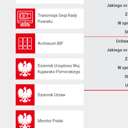
Jakiego or
Z
Transmisje Sesji Rady
Otwiera się w nowej karcie
Powiatu
W spr
S
Dane uchwały nr XXII/157/2026
Uchwał
Archiwum BIP
Otwiera się w nowej karcie
Jakiego or
Z
Dziennik Urzędowy Woj.
W spr
Otwiera się w nowej karcie
Kujawsko-Pomorskiego
S
U
Dziennik Ustaw
Otwiera się w nowej karcie
Monitor Polski
Otwiera się w nowej karcie