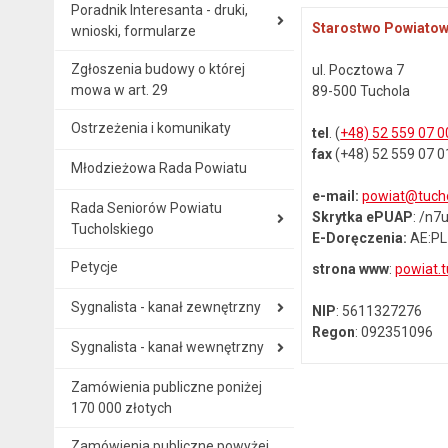
Poradnik Interesanta - druki,
Starostwo Powiatow
wnioski, formularze
Zgłoszenia budowy o której
ul. Pocztowa 7
mowa w art. 29
89-500 Tuchola
Ostrzeżenia i komunikaty
tel
. (
+48) 52 559 07 0
fax
(+48) 52 559 07 0
Młodzieżowa Rada Powiatu
e-mail:
powiat@tucho
Rada Seniorów Powiatu
Skrytka ePUAP
: /n
Tucholskiego
E-Doręczenia:
AE:PL
Petycje
strona www
:
powiat.t
Sygnalista - kanał zewnętrzny
NIP
: 5611327276
Regon
: 092351096
Sygnalista - kanał wewnętrzny
Zamówienia publiczne poniżej
170 000 złotych
Zamówienia publiczne powyżej