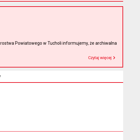
rostwa Powiatowego w Tucholi informujemy, że archiwalna
Czytaj więcej
Przeczytaj artykuł "Witamy na nowej stronie Biuletynu Informacji Publicznej"
y