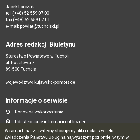
Jacek Lorczak
tel. (+48) 52 559 07 00
fax (+48) 52 559 07 01
e-mail:
powiat@tucholski.pl
Adres redakcji Biuletynu
Starostwo Powiatowe w Tucholi
ul. Pocztowa 7
89-500 Tuchola
województwo kujawsko-pomorskie
Informacje o serwisie
Ponowne wykorzystanie
Udostępnianie informacji publicznej
W ramach naszej witryny stosujemy pliki cookies w celu
Mapa serwisu
świadczenia Państwu usług na najwyższym poziomie, w tym w