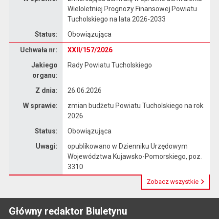
Wieloletniej Prognozy Finansowej Powiatu
Tucholskiego na lata 2026-2033
Status:
Obowiązująca
Dane uchwały nr XXII/157/2026
Uchwała nr:
XXII/157/2026
Jakiego
Rady Powiatu Tucholskiego
organu:
Z dnia:
26.06.2026
W sprawie:
zmian budżetu Powiatu Tucholskiego na rok
2026
Status:
Obowiązująca
Uwagi:
opublikowano w Dzienniku Urzędowym
Województwa Kujawsko-Pomorskiego, poz.
3310
Zobacz wszystkie
Główny redaktor Biuletynu