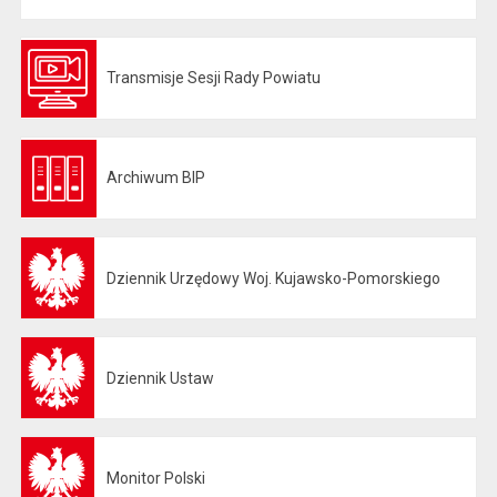
Transmisje Sesji Rady Powiatu
Otwiera się w nowej karcie
Archiwum BIP
Otwiera się w nowej karcie
Dziennik Urzędowy Woj. Kujawsko-Pomorskiego
Otwiera się w nowej karcie
Dziennik Ustaw
Otwiera się w nowej karcie
Monitor Polski
Otwiera się w nowej karcie