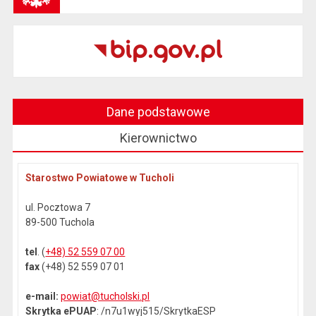
Dane podstawowe
Kierownictwo
Starostwo Powiatowe w Tucholi
ul. Pocztowa 7
89-500 Tuchola
tel
. (
+48) 52 559 07 00
fax
(+48) 52 559 07 01
e-mail:
powiat@tucholski.pl
Skrytka ePUAP
: /n7u1wyj515/SkrytkaESP