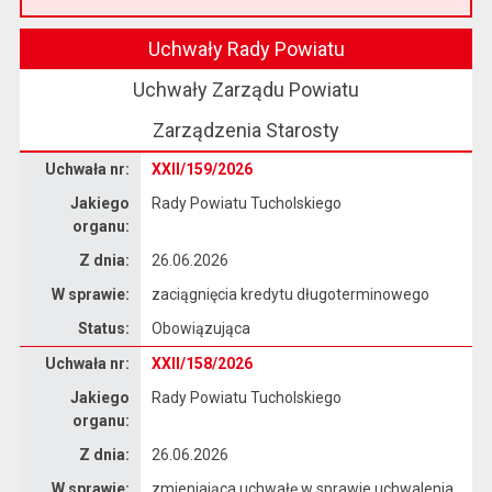
Przeczytaj artykuł "Witamy na nowej stronie Biuletynu Informacji Publicznej"
Uchwały Rady Powiatu
Uchwały Zarządu Powiatu
Zarządzenia Starosty
Dane uchwały nr XXII/159/2026
Uchwała nr:
XXII/159/2026
Jakiego
Rady Powiatu Tucholskiego
organu:
Z dnia:
26.06.2026
W sprawie:
zaciągnięcia kredytu długoterminowego
Status:
Obowiązująca
Dane uchwały nr XXII/158/2026
Uchwała nr:
XXII/158/2026
Jakiego
Rady Powiatu Tucholskiego
organu:
Z dnia:
26.06.2026
W sprawie:
zmieniająca uchwałę w sprawie uchwalenia