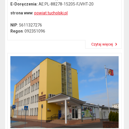
E-Doręczenia:
AE:PL-88278-15205-FJVHT-20
strona www
:
powiat.tucholski.pl
NIP
: 5611327276
Regon
: 092351096
Czytaj więcej
Przeczytaj artykuł "Dane kontaktowe"