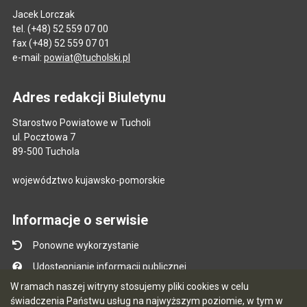
Jacek Lorczak
tel. (+48) 52 559 07 00
fax (+48) 52 559 07 01
e-mail:
powiat@tucholski.pl
Adres redakcji Biuletynu
Starostwo Powiatowe w Tucholi
ul. Pocztowa 7
89-500 Tuchola
województwo kujawsko-pomorskie
Informacje o serwisie
Ponowne wykorzystanie
Udostępnianie informacji publicznej
W ramach naszej witryny stosujemy pliki cookies w celu
Mapa serwisu
świadczenia Państwu usług na najwyższym poziomie, w tym w