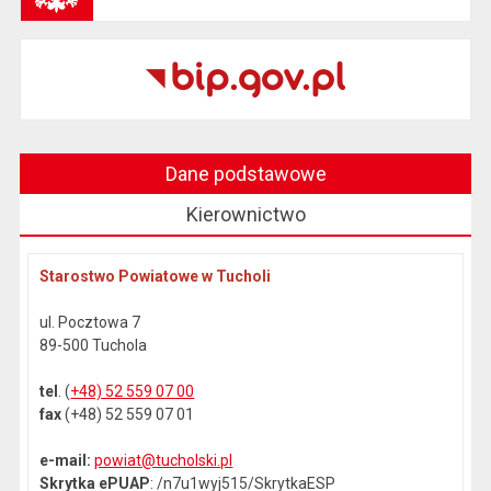
Dane podstawowe
Kierownictwo
Starostwo Powiatowe w Tucholi
ul. Pocztowa 7
89-500 Tuchola
tel
. (
+48) 52 559 07 00
fax
(+48) 52 559 07 01
e-mail:
powiat@tucholski.pl
Skrytka ePUAP
: /n7u1wyj515/SkrytkaESP