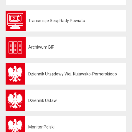
Transmisje Sesji Rady Powiatu
Otwiera się w nowej karcie
Archiwum BIP
Otwiera się w nowej karcie
Dziennik Urzędowy Woj. Kujawsko-Pomorskiego
Otwiera się w nowej karcie
Dziennik Ustaw
Otwiera się w nowej karcie
Monitor Polski
Otwiera się w nowej karcie