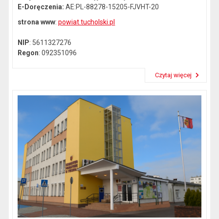
E-Doręczenia:
AE:PL-88278-15205-FJVHT-20
strona www
:
powiat.tucholski.pl
NIP
: 5611327276
Regon
: 092351096
Czytaj więcej
Przeczytaj artykuł "Dane kontaktowe"