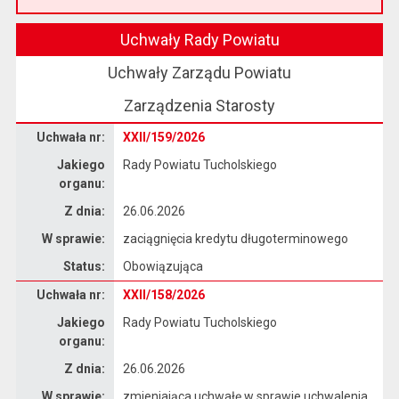
Przeczytaj artykuł "Witamy na nowej stronie Biuletynu Informacji Publicznej"
Uchwały Rady Powiatu
Uchwały Zarządu Powiatu
Zarządzenia Starosty
Dane uchwały nr XXII/159/2026
Uchwała nr:
XXII/159/2026
Jakiego
Rady Powiatu Tucholskiego
organu:
Z dnia:
26.06.2026
W sprawie:
zaciągnięcia kredytu długoterminowego
Status:
Obowiązująca
Dane uchwały nr XXII/158/2026
Uchwała nr:
XXII/158/2026
Jakiego
Rady Powiatu Tucholskiego
organu:
Z dnia:
26.06.2026
W sprawie:
zmieniająca uchwałę w sprawie uchwalenia