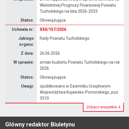
Wieloletniej Prognozy Finansowej Powiatu
Tucholskiego na lata 2026-2033
Status:
Obowiązująca
Dane uchwały nr XXII/157/2026
Uchwała nr:
XXII/157/2026
Jakiego
Rady Powiatu Tucholskiego
organu:
Z dnia:
26.06.2026
W sprawie:
zmian budżetu Powiatu Tucholskiego na rok
2026
Status:
Obowiązująca
Uwagi:
opublikowano w Dzienniku Urzędowym
Województwa Kujawsko-Pomorskiego, poz.
3310
Zobacz wszystkie
Główny redaktor Biuletynu