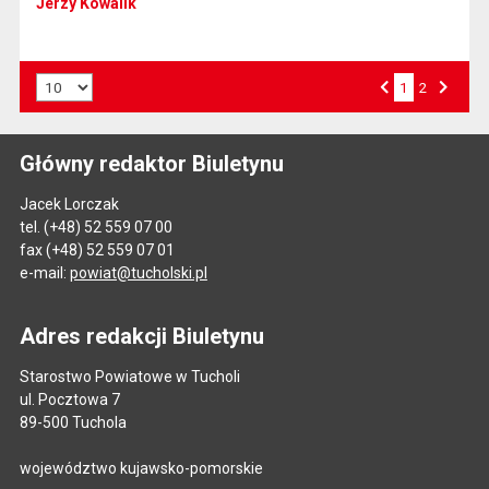
Jerzy Kowalik
Liczba art. na stronie:
1
Przejdź do strony numer
2
Strona numer
Poprzednia strona
Następna strona
Główny redaktor Biuletynu
Jacek Lorczak
tel. (+48) 52 559 07 00
fax (+48) 52 559 07 01
e-mail:
powiat@tucholski.pl
Adres redakcji Biuletynu
Starostwo Powiatowe w Tucholi
ul. Pocztowa 7
89-500 Tuchola
województwo kujawsko-pomorskie