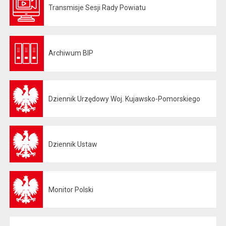
Transmisje Sesji Rady Powiatu
Otwiera się w nowej karcie
Archiwum BIP
Otwiera się w nowej karcie
Dziennik Urzędowy Woj. Kujawsko-Pomorskiego
Otwiera się w nowej karcie
Dziennik Ustaw
Otwiera się w nowej karcie
Monitor Polski
Otwiera się w nowej karcie