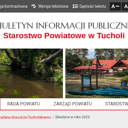
ja kontrastowa
Wersja tekstowa
Gęstość tekstu
Przejdź do głównego menu
Przejdź do mapy serwisu
Przejdź do treści
zresetuj
zmniejsz czcionkę
IULETYN INFORMACJI PUBLICZN
Starostwo Powiatowe w Tucholi
RADA POWIATU
ZARZĄD POWIATU
STAROST
ładane Staroście Tucholskiemu
Składane w roku 2023