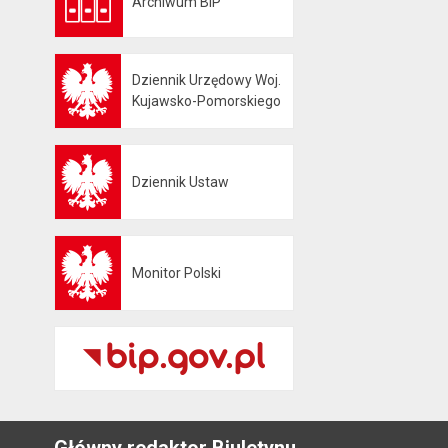
Archiwum BIP
Otwiera się w nowej karcie
Dziennik Urzędowy Woj.
Otwiera się w nowej karcie
Kujawsko-Pomorskiego
Dziennik Ustaw
Otwiera się w nowej karcie
Monitor Polski
Otwiera się w nowej karcie