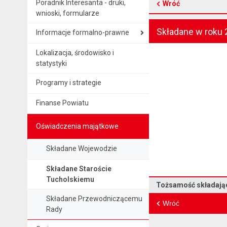
Poradnik Interesanta - druki,
Wróć
wnioski, formularze
Składane w roku 
Informacje formalno-prawne
Lokalizacja, środowisko i
statystyki
Programy i strategie
Finanse Powiatu
Oświadczenia majątkowe
Składane Wojewodzie
Składane Staroście
Tucholskiemu
Oświadczenie majątkowe
Tożsamość składają
Składane Przewodniczącemu
Wróć
Rady