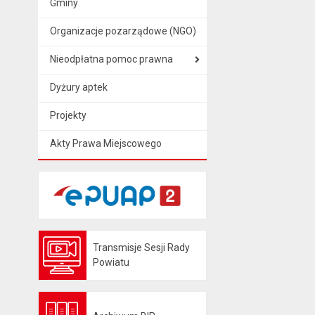
Gminy
Organizacje pozarządowe (NGO)
Nieodpłatna pomoc prawna
Dyżury aptek
Projekty
Akty Prawa Miejscowego
Transmisje Sesji Rady
Otwiera się w nowej karcie
Powiatu