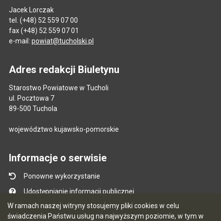
Jacek Lorczak
tel. (+48) 52 559 07 00
fax (+48) 52 559 07 01
e-mail:
powiat@tucholski.pl
Adres redakcji Biuletynu
Starostwo Powiatowe w Tucholi
ul. Pocztowa 7
89-500 Tuchola
województwo kujawsko-pomorskie
Informacje o serwisie
Ponowne wykorzystanie
Udostępnianie informacji publicznej
W ramach naszej witryny stosujemy pliki cookies w celu
Mapa serwisu
świadczenia Państwu usług na najwyższym poziomie, w tym w