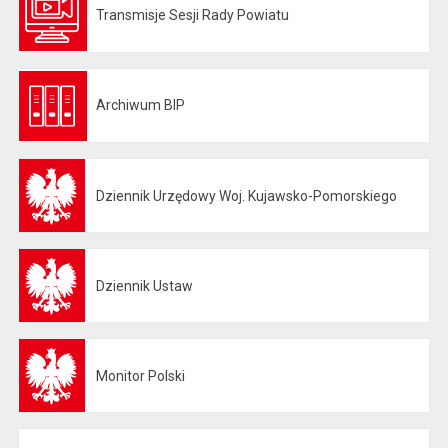
Transmisje Sesji Rady Powiatu
Otwiera się w nowej karcie
Archiwum BIP
Otwiera się w nowej karcie
Dziennik Urzędowy Woj. Kujawsko-Pomorskiego
Otwiera się w nowej karcie
Dziennik Ustaw
Otwiera się w nowej karcie
Monitor Polski
Otwiera się w nowej karcie