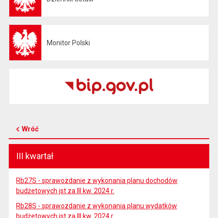
Monitor Polski
Otwiera się w nowej karcie
Wróć
III kwartał
Rb27S - sprawozdanie z wykonania planu dochodów
budżetowych jst za III kw. 2024 r.
Rb28S - sprawozdanie z wykonania planu wydatków
budżetowych jst za III kw. 2024 r.