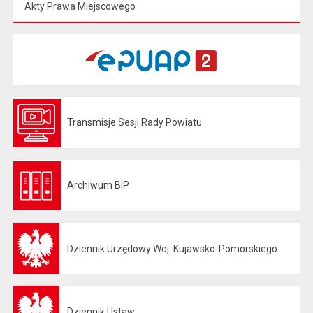
Akty Prawa Miejscowego
Transmisje Sesji Rady Powiatu
Otwiera się w nowej karcie
Archiwum BIP
Otwiera się w nowej karcie
Dziennik Urzędowy Woj. Kujawsko-Pomorskiego
Otwiera się w nowej karcie
Dziennik Ustaw
Otwiera się w nowej karcie