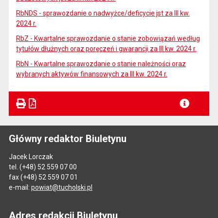
RbNDS - sprawozdanie o nadwyżce/deficycie jst za III kw.
2024 r.
RbZ - Kwartalne sprawozdanie o stanie zobowiązań według
tytułów dłużnych oraz poręczeń i gwarancji za III kw. 2024 r.
RbN - Kwartalne sprawozdanie o stanie należności oraz
wybranych aktywów finansowych za III kw. 2024 r.
Główny redaktor Biuletynu
Jacek Lorczak
tel. (+48) 52 559 07 00
fax (+48) 52 559 07 01
e-mail:
powiat@tucholski.pl
Adres redakcji Biuletynu