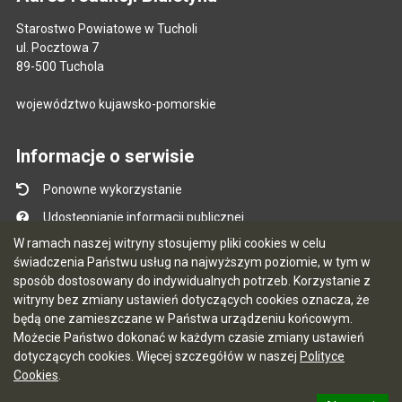
Starostwo Powiatowe w Tucholi
ul. Pocztowa 7
89-500 Tuchola
województwo kujawsko-pomorskie
Informacje o serwisie
Ponowne wykorzystanie
Udostępnianie informacji publicznej
W ramach naszej witryny stosujemy pliki cookies w celu
Mapa serwisu
świadczenia Państwu usług na najwyższym poziomie, w tym w
Instrukcja obsługi
sposób dostosowany do indywidualnych potrzeb. Korzystanie z
witryny bez zmiany ustawień dotyczących cookies oznacza, że
Statystyki oglądalności
będą one zamieszczane w Państwa urządzeniu końcowym.
Ostatnio dodane
Możecie Państwo dokonać w każdym czasie zmiany ustawień
dotyczących cookies. Więcej szczegółów w naszej
Polityce
Ostatnia aktualizacja BIP: 07.08.2026 14:05
Cookies
.