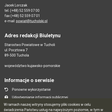
Jacek Lorczak
tel. (+48) 52 559 07 00
fax (+48) 52 559 07 01
e-mail:
powiat@tucholski.pl
Adres redakcji Biuletynu
Starostwo Powiatowe w Tucholi
ul. Pocztowa 7
89-500 Tuchola
województwo kujawsko-pomorskie
Informacje o serwisie
Ponowne wykorzystanie
Udostępnianie informacji publicznej
W ramach naszej witryny stosujemy pliki cookies w celu
Mapa serwisu
świadczenia Państwu usług na najwyższym poziomie, w tym w