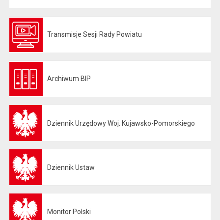
Transmisje Sesji Rady Powiatu
Otwiera się w nowej karcie
Archiwum BIP
Otwiera się w nowej karcie
Dziennik Urzędowy Woj. Kujawsko-Pomorskiego
Otwiera się w nowej karcie
Dziennik Ustaw
Otwiera się w nowej karcie
Monitor Polski
Otwiera się w nowej karcie