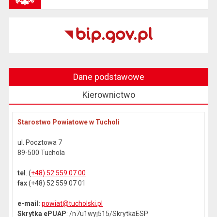
Dane podstawowe
Kierownictwo
Starostwo Powiatowe w Tucholi
ul. Pocztowa 7
89-500 Tuchola
tel
. (
+48) 52 559 07 00
fax
(+48) 52 559 07 01
e-mail:
powiat@tucholski.pl
Skrytka ePUAP
: /n7u1wyj515/SkrytkaESP