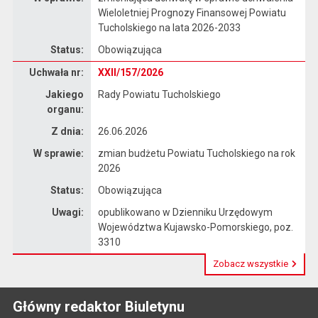
Wieloletniej Prognozy Finansowej Powiatu
Tucholskiego na lata 2026-2033
Status:
Obowiązująca
Dane uchwały nr XXII/157/2026
Uchwała nr:
XXII/157/2026
Jakiego
Rady Powiatu Tucholskiego
organu:
Z dnia:
26.06.2026
W sprawie:
zmian budżetu Powiatu Tucholskiego na rok
2026
Status:
Obowiązująca
Uwagi:
opublikowano w Dzienniku Urzędowym
Województwa Kujawsko-Pomorskiego, poz.
3310
Zobacz wszystkie
Główny redaktor Biuletynu