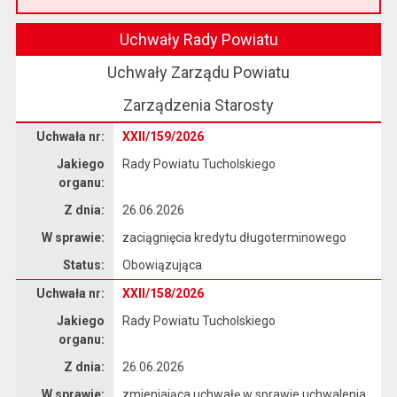
Przeczytaj artykuł "Witamy na nowej stronie Biuletynu Informacji Publicznej"
Uchwały Rady Powiatu
Uchwały Zarządu Powiatu
Zarządzenia Starosty
Dane uchwały nr XXII/159/2026
Uchwała nr:
XXII/159/2026
Jakiego
Rady Powiatu Tucholskiego
organu:
Z dnia:
26.06.2026
W sprawie:
zaciągnięcia kredytu długoterminowego
Status:
Obowiązująca
Dane uchwały nr XXII/158/2026
Uchwała nr:
XXII/158/2026
Jakiego
Rady Powiatu Tucholskiego
organu:
Z dnia:
26.06.2026
W sprawie:
zmieniająca uchwałę w sprawie uchwalenia