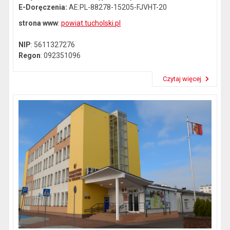
E-Doręczenia:
AE:PL-88278-15205-FJVHT-20
strona www
:
powiat.tucholski.pl
NIP
: 5611327276
Regon
: 092351096
Czytaj więcej
Przeczytaj artykuł "Dane kontaktowe"