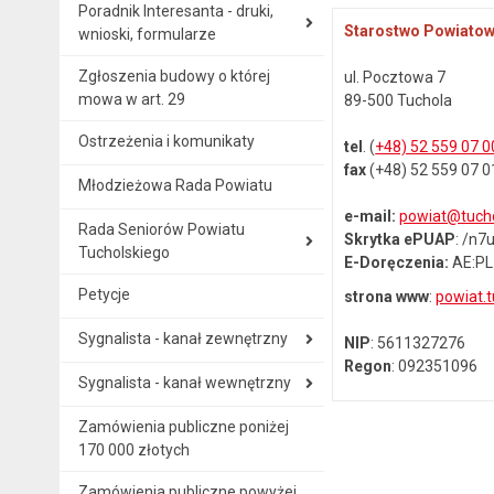
Poradnik Interesanta - druki,
Starostwo Powiatow
wnioski, formularze
Zgłoszenia budowy o której
ul. Pocztowa 7
mowa w art. 29
89-500 Tuchola
Ostrzeżenia i komunikaty
tel
. (
+48) 52 559 07 0
fax
(+48) 52 559 07 0
Młodzieżowa Rada Powiatu
e-mail:
powiat@tucho
Rada Seniorów Powiatu
Skrytka ePUAP
: /n
Tucholskiego
E-Doręczenia:
AE:PL
Petycje
strona www
:
powiat.t
Sygnalista - kanał zewnętrzny
NIP
: 5611327276
Regon
: 092351096
Sygnalista - kanał wewnętrzny
Zamówienia publiczne poniżej
170 000 złotych
Zamówienia publiczne powyżej