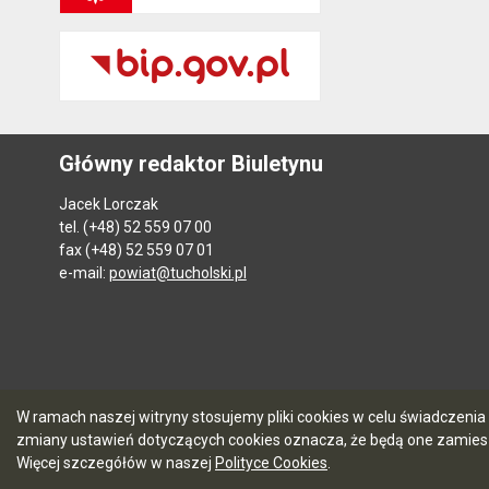
Główny redaktor Biuletynu
Jacek Lorczak
tel. (+48) 52 559 07 00
fax (+48) 52 559 07 01
e-mail:
powiat@tucholski.pl
W ramach naszej witryny stosujemy pliki cookies w celu świadczen
zmiany ustawień dotyczących cookies oznacza, że będą one zamie
Więcej szczegółów w naszej
Polityce Cookies
.
5.7.0 [104]