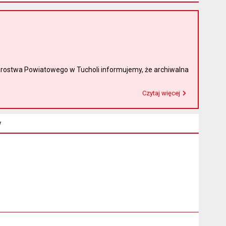
rostwa Powiatowego w Tucholi informujemy, że archiwalna
Czytaj więcej
Przeczytaj artykuł "Witamy na nowej stronie Biuletynu Informacji Publicznej"
y