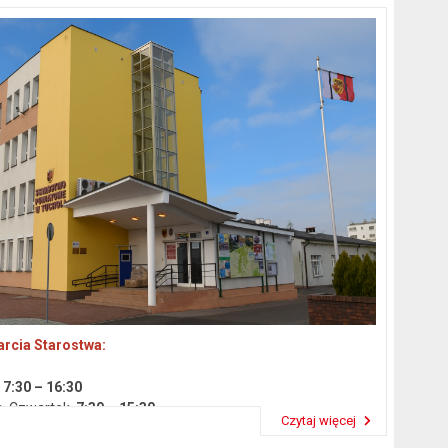
rcia Starostwa:
k
7:30 – 16:30
a, Czwartek
7:30 – 15:30
Czytaj więcej
 14:30
Przeczytaj artykuł "Dane podstawowe"