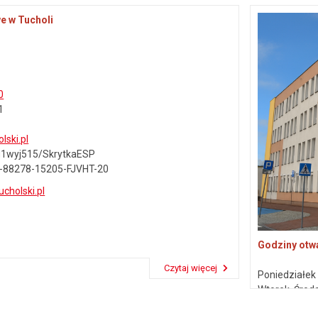
e w Tucholi
0
1
lski.pl
7u1wyj515/SkrytkaESP
-88278-15205-FJVHT-20
ucholski.pl
Godziny otwa
Czytaj więcej
Poniedziałe
Przeczytaj artykuł "Dane kontaktowe"
Wtorek, Środ
Piątek
7:30 –