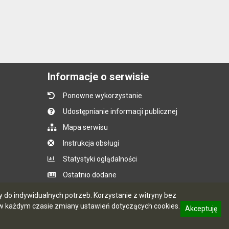
Informacje o serwisie
Ponowne wykorzystanie
Udostępnianie informacji publicznej
Mapa serwisu
Instrukcja obsługi
Statystyki oglądalności
Ostatnio dodane
Ostatnia aktualizacja BIP: 07.08.2026 14:05
do indywidualnych potrzeb. Korzystanie z witryny bez
 każdym czasie zmiany ustawień dotyczących cookies.
Akceptuję
informację o polityce prywatności
CMS i hosting: Logonet Sp. z o.o. w Bydgoszczy