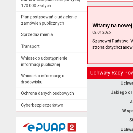
170 000 złotych
Plan postępowań o udzielenie
zamówień publicznych
Witamy na nowej 
02.01.2026
Sprzedaż mienia
Szanowni Państwo. W 
Transport
strona dotychczasoweg
Wniosek o udostępnienie
informacji publicznej
Uchwały Rady Pow
Wniosek o informację o
Dane uchwały nr XXII/159/2026
środowisku
Uchwał
Jakiego or
Ochrona danych osobowych
Z
Cyberbezpieczeństwo
W spr
S
Dane uchwały nr XXII/158/2026
Uchwał