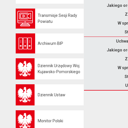
Jakiego or
Z
Transmisje Sesji Rady
Otwiera się w nowej karcie
Powiatu
W spr
S
Dane uchwały nr XXII/157/2026
Uchwał
Archiwum BIP
Otwiera się w nowej karcie
Jakiego or
Z
Dziennik Urzędowy Woj.
W spr
Otwiera się w nowej karcie
Kujawsko-Pomorskiego
S
U
Dziennik Ustaw
Otwiera się w nowej karcie
Monitor Polski
Otwiera się w nowej karcie