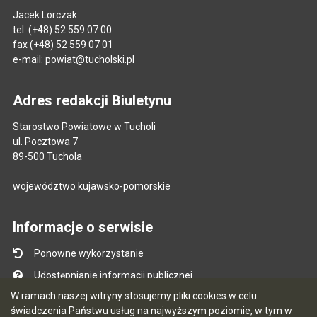
Jacek Lorczak
tel. (+48) 52 559 07 00
fax (+48) 52 559 07 01
e-mail:
powiat@tucholski.pl
Adres redakcji Biuletynu
Starostwo Powiatowe w Tucholi
ul. Pocztowa 7
89-500 Tuchola
województwo kujawsko-pomorskie
Informacje o serwisie
Ponowne wykorzystanie
Udostępnianie informacji publicznej
W ramach naszej witryny stosujemy pliki cookies w celu
Mapa serwisu
świadczenia Państwu usług na najwyższym poziomie, w tym w