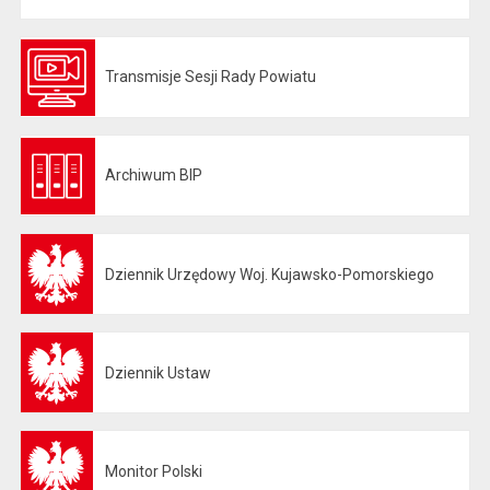
Transmisje Sesji Rady Powiatu
Otwiera się w nowej karcie
Archiwum BIP
Otwiera się w nowej karcie
Dziennik Urzędowy Woj. Kujawsko-Pomorskiego
Otwiera się w nowej karcie
Dziennik Ustaw
Otwiera się w nowej karcie
Monitor Polski
Otwiera się w nowej karcie