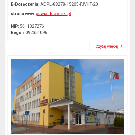
E-Doręczenia:
AE:PL-88278-15205-FJVHT-20
strona www
:
powiat.tucholski.pl
NIP
: 5611327276
Regon
: 092351096
Czytaj więcej
Przeczytaj artykuł "Dane kontaktowe"