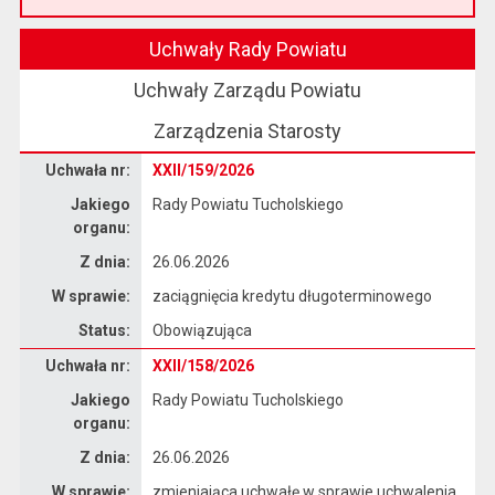
Przeczytaj artykuł "Witamy na nowej stronie Biuletynu Informacji Publicznej"
Uchwały Rady Powiatu
Uchwały Zarządu Powiatu
Zarządzenia Starosty
Dane uchwały nr XXII/159/2026
Uchwała nr:
XXII/159/2026
Jakiego
Rady Powiatu Tucholskiego
organu:
Z dnia:
26.06.2026
W sprawie:
zaciągnięcia kredytu długoterminowego
Status:
Obowiązująca
Dane uchwały nr XXII/158/2026
Uchwała nr:
XXII/158/2026
Jakiego
Rady Powiatu Tucholskiego
organu:
Z dnia:
26.06.2026
W sprawie:
zmieniająca uchwałę w sprawie uchwalenia