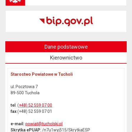
Dane podstawowe
Kierownictwo
Starostwo Powiatowe w Tucholi
ul. Pocztowa 7
89-500 Tuchola
tel
. (
+48) 52 559 07 00
fax
(+48) 52 559 07 01
e-mail:
powiat@tucholski.pl
Skrytka ePUAP
: /n7u1wyj515/SkrytkaESP