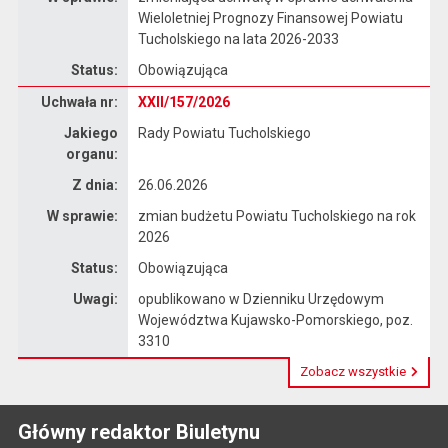
Wieloletniej Prognozy Finansowej Powiatu
Tucholskiego na lata 2026-2033
Status:
Obowiązująca
Dane uchwały nr XXII/157/2026
Uchwała nr:
XXII/157/2026
Jakiego
Rady Powiatu Tucholskiego
organu:
Z dnia:
26.06.2026
W sprawie:
zmian budżetu Powiatu Tucholskiego na rok
2026
Status:
Obowiązująca
Uwagi:
opublikowano w Dzienniku Urzędowym
Województwa Kujawsko-Pomorskiego, poz.
3310
Zobacz wszystkie
Główny redaktor Biuletynu