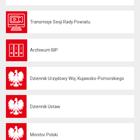
Transmisje Sesji Rady Powiatu
Otwiera się w nowej karcie
Archiwum BIP
Otwiera się w nowej karcie
Dziennik Urzędowy Woj. Kujawsko-Pomorskiego
Otwiera się w nowej karcie
Dziennik Ustaw
Otwiera się w nowej karcie
Monitor Polski
Otwiera się w nowej karcie