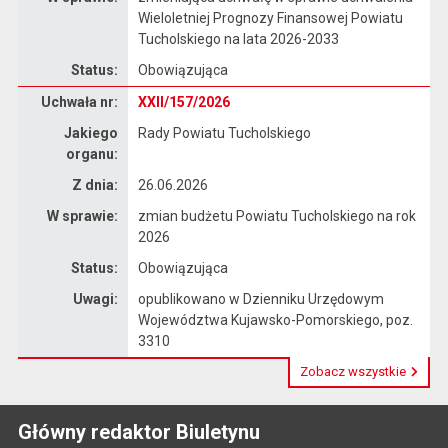
Wieloletniej Prognozy Finansowej Powiatu
Tucholskiego na lata 2026-2033
Status:
Obowiązująca
Dane uchwały nr XXII/157/2026
Uchwała nr:
XXII/157/2026
Jakiego
Rady Powiatu Tucholskiego
organu:
Z dnia:
26.06.2026
W sprawie:
zmian budżetu Powiatu Tucholskiego na rok
2026
Status:
Obowiązująca
Uwagi:
opublikowano w Dzienniku Urzędowym
Województwa Kujawsko-Pomorskiego, poz.
3310
Zobacz wszystkie
Główny redaktor Biuletynu