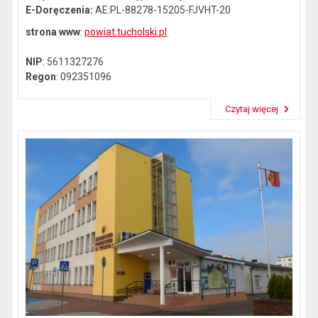
E-Doręczenia:
AE:PL-88278-15205-FJVHT-20
strona www
:
powiat.tucholski.pl
NIP
: 5611327276
Regon
: 092351096
Czytaj więcej
Przeczytaj artykuł "Dane kontaktowe"