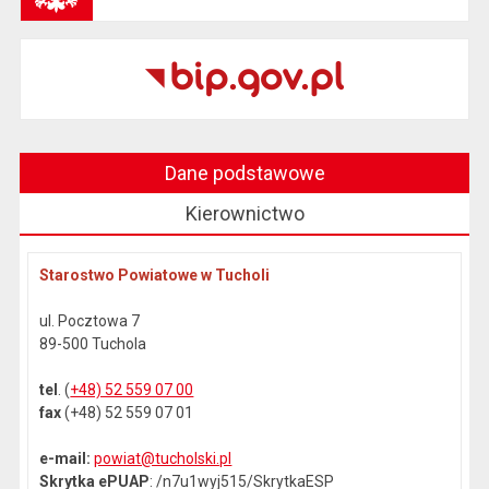
Dane podstawowe
Kierownictwo
Starostwo Powiatowe w Tucholi
ul. Pocztowa 7
89-500 Tuchola
tel
. (
+48) 52 559 07 00
fax
(+48) 52 559 07 01
e-mail:
powiat@tucholski.pl
Skrytka ePUAP
: /n7u1wyj515/SkrytkaESP