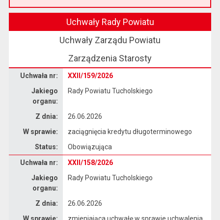
Przeczytaj artykuł "Witamy na nowej stronie Biuletynu Informacji Publicznej"
Uchwały Rady Powiatu
Uchwały Zarządu Powiatu
Zarządzenia Starosty
Dane uchwały nr XXII/159/2026
Uchwała nr:
XXII/159/2026
Jakiego
Rady Powiatu Tucholskiego
organu:
Z dnia:
26.06.2026
W sprawie:
zaciągnięcia kredytu długoterminowego
Status:
Obowiązująca
Dane uchwały nr XXII/158/2026
Uchwała nr:
XXII/158/2026
Jakiego
Rady Powiatu Tucholskiego
organu:
Z dnia:
26.06.2026
W sprawie:
zmieniająca uchwałę w sprawie uchwalenia