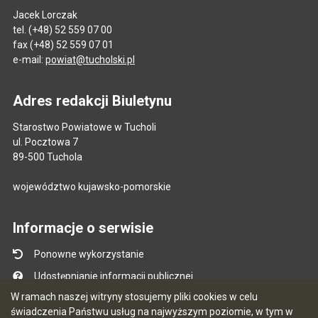
Jacek Lorczak
tel. (+48) 52 559 07 00
fax (+48) 52 559 07 01
e-mail:
powiat@tucholski.pl
Adres redakcji Biuletynu
Starostwo Powiatowe w Tucholi
ul. Pocztowa 7
89-500 Tuchola
województwo kujawsko-pomorskie
Informacje o serwisie
Ponowne wykorzystanie
Udostępnianie informacji publicznej
W ramach naszej witryny stosujemy pliki cookies w celu
Mapa serwisu
świadczenia Państwu usług na najwyższym poziomie, w tym w